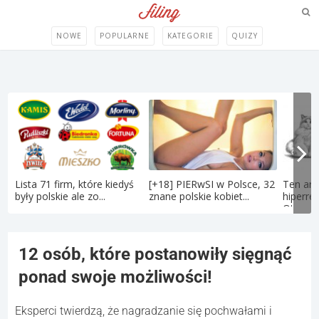
NOWE
POPULARNE
KATEGORIE
QUIZY
Lista 71 firm, które kiedyś
[+18] PIERwSI w Polsce, 32
Ten art
były polskie ale zo...
znane polskie kobiet...
hiperre
Oto...
12 osób, które postanowiły sięgnąć
ponad swoje możliwości!
Eksperci twierdzą, że nagradzanie się pochwałami i