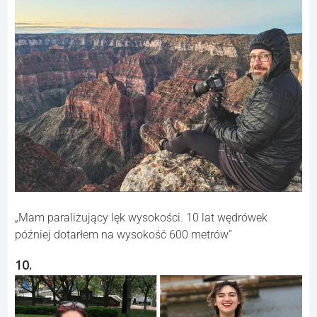
„Mam paraliżujący lęk wysokości. 10 lat wędrówek
później dotarłem na wysokość 600 metrów”
10.