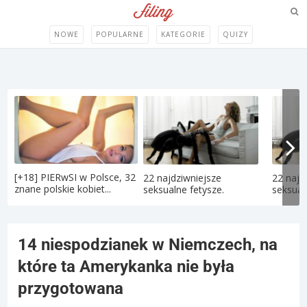
NOWE
POPULARNE
KATEGORIE
QUIZY
[+18] PIERwSI w Polsce, 32
22 najdziwniejsze
22 najd
znane polskie kobiet...
seksualne fetysze.
seksual
14 niespodzianek w Niemczech, na
które ta Amerykanka nie była
przygotowana