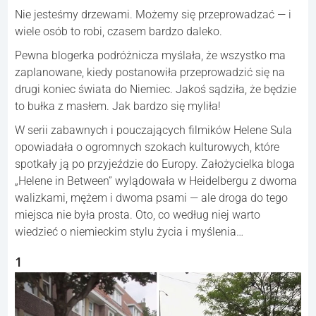
Nie jesteśmy drzewami. Możemy się przeprowadzać — i
wiele osób to robi, czasem bardzo daleko.
Pewna blogerka podróżnicza myślała, że wszystko ma
zaplanowane, kiedy postanowiła przeprowadzić się na
drugi koniec świata do Niemiec. Jakoś sądziła, że będzie
to bułka z masłem. Jak bardzo się myliła!
W serii zabawnych i pouczających filmików Helene Sula
opowiadała o ogromnych szokach kulturowych, które
spotkały ją po przyjeździe do Europy. Założycielka bloga
„Helene in Between” wylądowała w Heidelbergu z dwoma
walizkami, mężem i dwoma psami — ale droga do tego
miejsca nie była prosta. Oto, co według niej warto
wiedzieć o niemieckim stylu życia i myślenia…
1