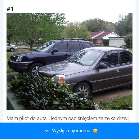
#1
Mam pilot do auta. Jednym naciśnięciem zamyka drzwi,
drugim — zamyka i trąbi, żeby mieć pewność.
Wyślij znajomemu
Zauważyłem, że gdy naciskam dwa razy będąc dalej od