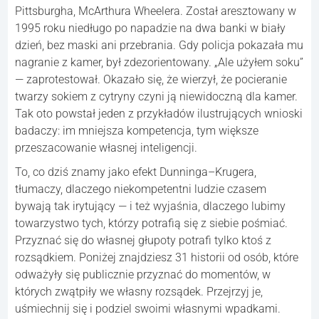
Pittsburgha, McArthura Wheelera. Został aresztowany w
1995 roku niedługo po napadzie na dwa banki w biały
dzień, bez maski ani przebrania. Gdy policja pokazała mu
nagranie z kamer, był zdezorientowany. „Ale użyłem soku”
— zaprotestował. Okazało się, że wierzył, że pocieranie
twarzy sokiem z cytryny czyni ją niewidoczną dla kamer.
Tak oto powstał jeden z przykładów ilustrujących wnioski
badaczy: im mniejsza kompetencja, tym większe
przeszacowanie własnej inteligencji.
To, co dziś znamy jako efekt Dunninga–Krugera,
tłumaczy, dlaczego niekompetentni ludzie czasem
bywają tak irytujący — i też wyjaśnia, dlaczego lubimy
towarzystwo tych, którzy potrafią się z siebie pośmiać.
Przyznać się do własnej głupoty potrafi tylko ktoś z
rozsądkiem. Poniżej znajdziesz 31 historii od osób, które
odważyły się publicznie przyznać do momentów, w
których zwątpiły we własny rozsądek. Przejrzyj je,
uśmiechnij się i podziel swoimi własnymi wpadkami.