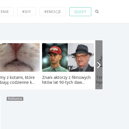
ZENIE
#DIY
#EMOCJE
QUIZY
my z kotami, które
Znani aktorzy z filmowych
Ten artysta łączy
biają codzienne k...
hitów lat 90-tych daw...
hiperrealizm ze s
Oto...
Reklama