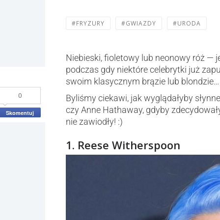
#FRYZURY
#GWIAZDY
#URODA
Niebieski, fioletowy lub neonowy róż — je
podczas gdy niektóre celebrytki już zapu
swoim klasycznym brązie lub blondzie… a
0
Byliśmy ciekawi, jak wyglądałyby słynne
czy Anne Hathaway, gdyby zdecydowały 
Skomentuj
nie zawiodły! :)
1. Reese Witherspoon