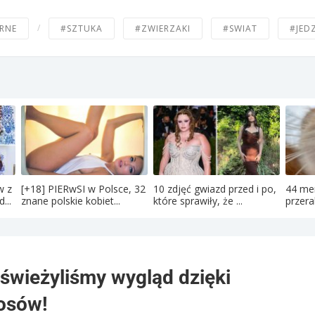
/
RNE
#SZTUKA
#ZWIERZAKI
#SWIAT
#JED
w z
[+18] PIERwSI w Polsce, 32
10 zdjęć gwiazd przed i po,
44 me
...
znane polskie kobiet...
które sprawiły, że ...
przera
dświeżyliśmy wygląd dzięki
osów!