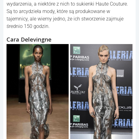
wydarzenia, a niektóre z nich to sukienki Haute Couture.
Są to arcydzieła mody, które są produkowane w
tajemnicy, ale wiemy jedno, że ich stworzenie zajmuje
średnio 150 godzin.
Cara Delevingne