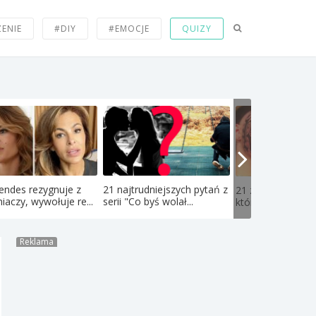
ZENIE
#DIY
#EMOCJE
QUIZY
endes rezygnuje z
21 najtrudniejszych pytań z
21 zdjęć nastolat
iaczy, wywołuje re...
serii "Co byś wolał...
których obejrzeniu
Reklama