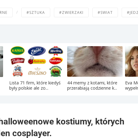
/
RNE
#SZTUKA
#ZWIERZAKI
#SWIAT
#JED
Lista 71 firm, które kiedyś
44 memy z kotami, które
Eva M
były polskie ale zo...
przerabiają codzienne k...
wypełn
 halloweenowe kostiumy, których
en cosplayer.