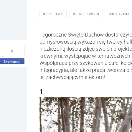
#COSPLAY
#HALLOWEEN
#RODZINA
Tegoroczne Święto Duchów dostarczyło 
pomysłowością wykazali się twórcy hal
niezliczoną ilością zdjęć swoich projektó
0
krewnymi, występując w tematycznych st
Skomentuj
Współpraca przy szykowaniu całej kolek
integracyjna, ale także praca twórcza o
jej zachwycającym efektom!
1.