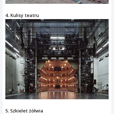
4. Kulisy teatru
5. Szkielet żółwia