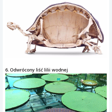
6. Odwrócony liść lilii wodnej