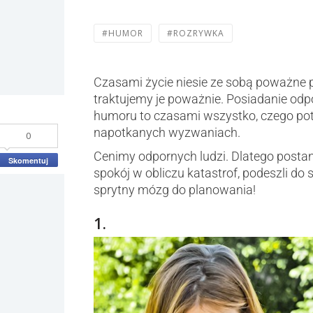
#HUMOR
#ROZRYWKA
Czasami życie niesie ze sobą poważne pr
traktujemy je poważnie. Posiadanie odpo
humoru to czasami wszystko, czego potr
napotkanych wyzwaniach.
0
Cenimy odpornych ludzi. Dlatego postan
Skomentuj
spokój w obliczu katastrof, podeszli do 
sprytny mózg do planowania!
1.