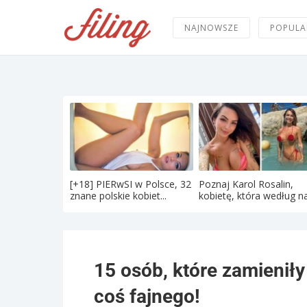
NAJNOWSZE
POPULA
[+18] PIERwSI w Polsce, 32
Poznaj Karol Rosalin,
znane polskie kobiet...
kobietę, która według na
15 osób, które zamienił
coś fajnego!