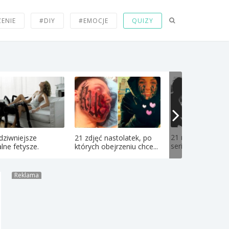
ZENIE
#DIY
#EMOCJE
QUIZY
21 najtrudniejszy
dziwniejsze
21 zdjęć nastolatek, po
serii "Co byś wolał
lne fetysze.
których obejrzeniu chce...
Reklama