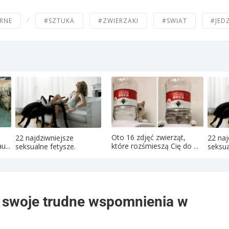
/
RNE
#SZTUKA
#ZWIERZAKI
#SWIAT
#JED
Oto 16 zdjęć zwierząt,
22 najdziwniejsze
22 naj
u...
które rozśmieszą Cię do ...
seksualne fetysze.
seksua
y swoje trudne wspomnienia w