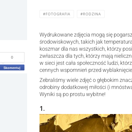
#FOTOGRAFIA
#RODZINA
Wydrukowane zdjęcia mogą się pogarsza
środowiskowych, takich jak temperatura,
koszmar dla nas wszystkich, którzy pos
zwłaszcza dla tych, którzy mają nielicz
0
w sieci jest cała społeczność ludzi, kt
Skomentuj
cennych wspomnień przed wyblaknięci
Zebraliśmy wiele zdjęć o głębokim znacz
odrobiny dodatkowej miłości (i mnóstwa
Wyniki są po prostu wybitne!
1.