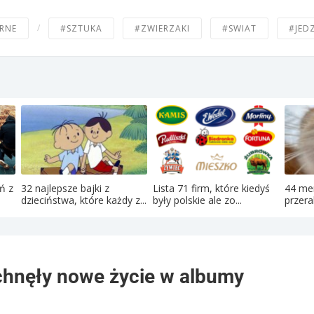
/
RNE
#SZTUKA
#ZWIERZAKI
#SWIAT
#JED
ń z
32 najlepsze bajki z
Lista 71 firm, które kiedyś
44 me
dzieciństwa, które każdy z...
były polskie ale zo...
przera
tchnęły nowe życie w albumy