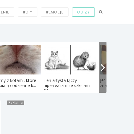
ZENIE
#DIY
#EMOCJE
QUIZY
my z kotami, które
Ten artysta łączy
[+18] PIERwSI w 
biają codzienne k...
hiperrealizm ze szkicami.
znane polskie kobi
Oto...
Reklama