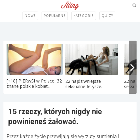
NOWE
POPULARNE
KATEGORIE
QUIZY
[+18] PIERwSI w Polsce, 32
22 najdziwniejsze
22 najd
znane polskie kobiet...
seksualne fetysze.
seksual
15 rzeczy, których nigdy nie
powinieneś żałować.
Przez każde życie przewijają się wyrzuty sumienia i