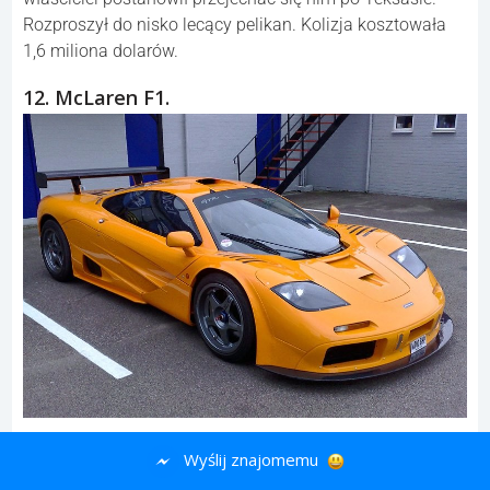
Rozproszył do nisko lecący pelikan. Kolizja kosztowała
1,6 miliona dolarów.
12. McLaren F1.
Rowan Atkinson skusił się niegdyś na zakup drogiego
Wyślij znajomemu
McLarena F1. W sierpniu 2011 stracił kontrolę nad