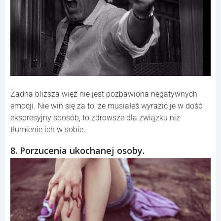
Żadna bliższa więź nie jest pozbawiona negatywnych
emocji. Nie wiń się za to, że musiałeś wyrazić je w dość
ekspresyjny sposób, to zdrowsze dla związku niż
tłumienie ich w sobie.
8. Porzucenia ukochanej osoby.