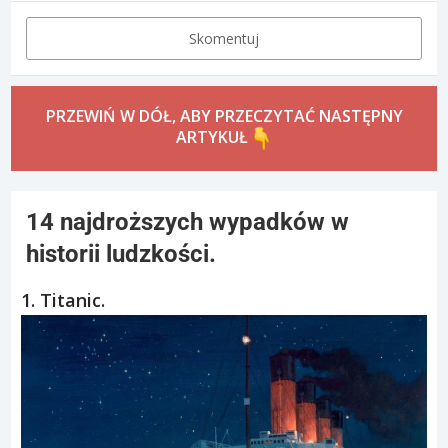
Skomentuj
PRZEWIŃ W DÓŁ, ABY PRZECZYTAĆ NASTĘPNY
ARTYKUŁ
14 najdroższych wypadków w
historii ludzkości.
1. Titanic.