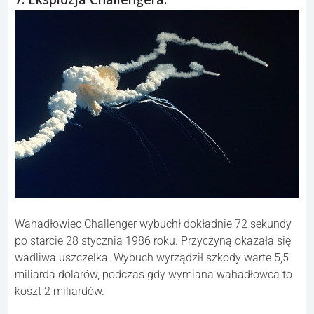
Wahadłowiec Challenger wybuchł dokładnie 72 sekundy
po starcie 28 stycznia 1986 roku. Przyczyną okazała się
wadliwa uszczelka. Wybuch wyrządził szkody warte 5,5
miliarda dolarów, podczas gdy wymiana wahadłowca to
koszt 2 miliardów.