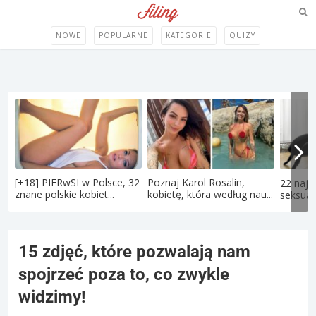
NOWE
POPULARNE
KATEGORIE
QUIZY
[+18] PIERwSI w Polsce, 32
Poznaj Karol Rosalin,
22 najd
znane polskie kobiet...
kobietę, która według nau...
seksual
15 zdjęć, które pozwalają nam
spojrzeć poza to, co zwykle
widzimy!