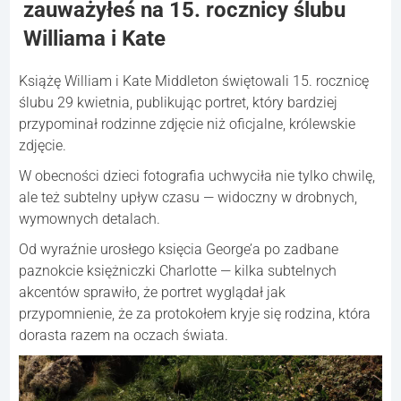
zauważyłeś na 15. rocznicy ślubu
Williama i Kate
Książę William i Kate Middleton świętowali 15. rocznicę
ślubu 29 kwietnia, publikując portret, który bardziej
przypominał rodzinne zdjęcie niż oficjalne, królewskie
zdjęcie.
W obecności dzieci fotografia uchwyciła nie tylko chwilę,
ale też subtelny upływ czasu — widoczny w drobnych,
wymownych detalach.
Od wyraźnie urosłego księcia George’a po zadbane
paznokcie księżniczki Charlotte — kilka subtelnych
akcentów sprawiło, że portret wyglądał jak
przypomnienie, że za protokołem kryje się rodzina, która
dorasta razem na oczach świata.