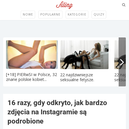
NOWE
POPULARNE
KATEGORIE
QUIZY
[+18] PIERwSI w Polsce, 32
22 najdziwniejsze
22 najd
znane polskie kobiet...
seksualne fetysze.
seksual
16 razy, gdy odkryto, jak bardzo
zdjęcia na Instagramie są
podrobione