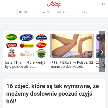
NOWE
POPULARNE
KATEGORIE
QUIZY
Lista 71 firm, które kiedyś
[+18] PIERwSI w Polsce, 32
20 najs
były polskie ale zo...
znane polskie kobiet...
kobiet 
16 zdjęć, które są tak wymowne, że
możemy dosłownie poczuć czyjś
ból!