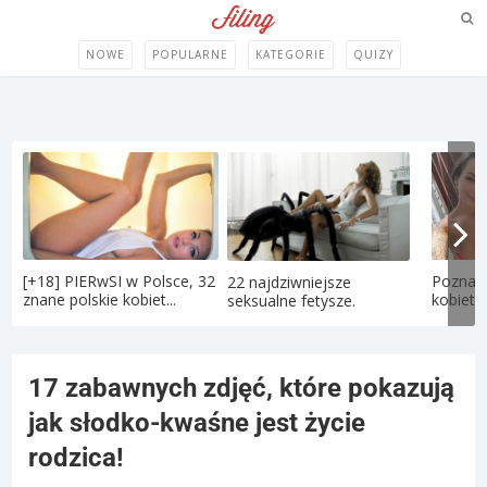
NOWE
POPULARNE
KATEGORIE
QUIZY
[+18] PIERwSI w Polsce, 32
Poznaj 
22 najdziwniejsze
znane polskie kobiet...
kobietę
seksualne fetysze.
17 zabawnych zdjęć, które pokazują
jak słodko-kwaśne jest życie
rodzica!