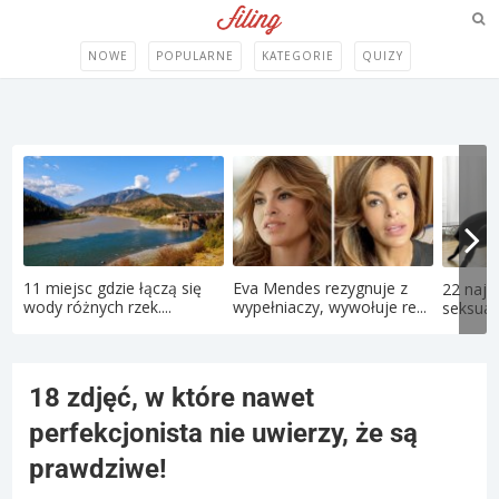
NOWE
POPULARNE
KATEGORIE
QUIZY
11 miejsc gdzie łączą się
Eva Mendes rezygnuje z
22 najd
wody różnych rzek....
wypełniaczy, wywołuje re...
seksual
18 zdjęć, w które nawet
perfekcjonista nie uwierzy, że są
prawdziwe!