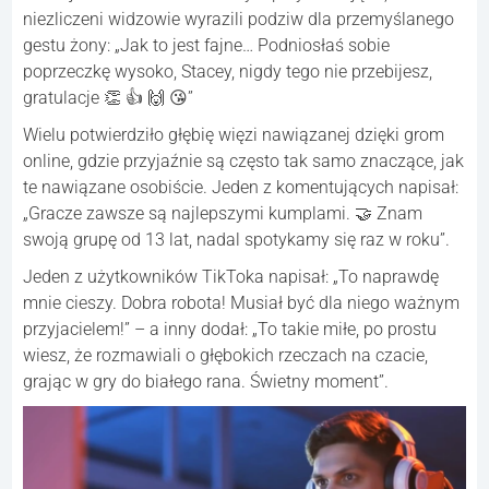
niezliczeni widzowie wyrazili podziw dla przemyślanego
gestu żony: „Jak to jest fajne… Podniosłaś sobie
poprzeczkę wysoko, Stacey, nigdy tego nie przebijesz,
gratulacje 👏 👍 🙌 😘”
Wielu potwierdziło głębię więzi nawiązanej dzięki grom
online, gdzie przyjaźnie są często tak samo znaczące, jak
te nawiązane osobiście. Jeden z komentujących napisał:
„Gracze zawsze są najlepszymi kumplami. 🤝 Znam
swoją grupę od 13 lat, nadal spotykamy się raz w roku”.
Jeden z użytkowników TikToka napisał: „To naprawdę
mnie cieszy. Dobra robota! Musiał być dla niego ważnym
przyjacielem!” – a inny dodał: „To takie miłe, po prostu
wiesz, że rozmawiali o głębokich rzeczach na czacie,
grając w gry do białego rana. Świetny moment”.