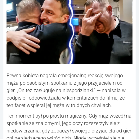
Pewna kobieta nagrała emocjonalną reakcję swojego
męża po osobistym spotkaniu z jego przyjacielem od
gier. „On też zasługuje na niespodzianki.” — napisała w
podpisie i odpowiedziała w komentarzach do filmu, że
ten facet wspierał jej męża w trudnych chwilach.
Ten moment był po prostu magiczny. Gdy mąż wszedł na
spotkanie ze znajomymi, jego oczy rozszerzyły się z
niedowierzania, gdy zobaczył swojego przyjaciela od gier
online siedzącego wśród nich. Nigdy wcześniej się nie