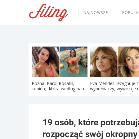
NAJNOWSZE
POPULA
Poznaj Karol Rosalin,
Eva Mendes rezygnuje z
kobietę, która według nau...
wypełniaczy, wywołuje re
19 osób, które potrzebu
rozpocząć swój okropny 