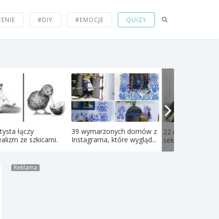
ZENIE
#DIY
#EMOCJE
QUIZY
tysta łączy
39 wymarzonych domów z
22 najdziwniejsze
ealizm ze szkicami.
Instagrama, które wygląd...
seksualne fetysze
Reklama