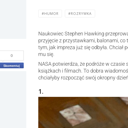
#HUMOR
#ROZRYWKA
Naukowiec Stephen Hawking przeprowad
przyjęcie z przystawkami, balonami, co 
tym, jak impreza już się odbyła. Chciał
mu się.
0
NASA potwierdza, że podróże w czasie są
Skomentuj
książkach i filmach. To dobra wiadomo
chciałyby rozpocząć swój okropny dzie
1.