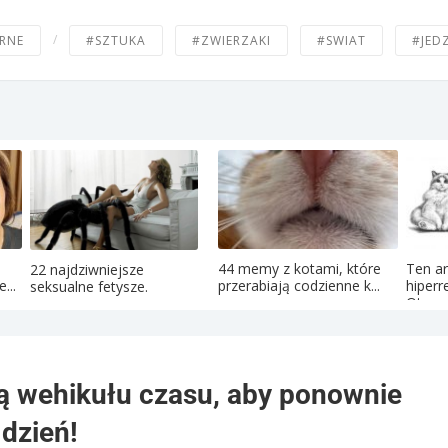
/
RNE
#SZTUKA
#ZWIERZAKI
#SWIAT
#JED
44 memy z kotami, które
Ten ar
22 najdziwniejsze
...
przerabiają codzienne k...
hiperr
seksualne fetysze.
Oto...
ją wehikułu czasu, aby ponownie
dzień!