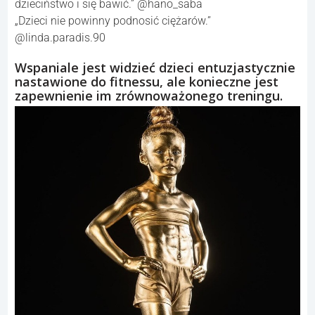
dzieciństwo i się bawić.” @hano_saba
„Dzieci nie powinny podnosić ciężarów.”
@linda.paradis.90
Wspaniale jest widzieć dzieci entuzjastycznie
nastawione do fitnessu, ale konieczne jest
zapewnienie im zrównoważonego treningu.