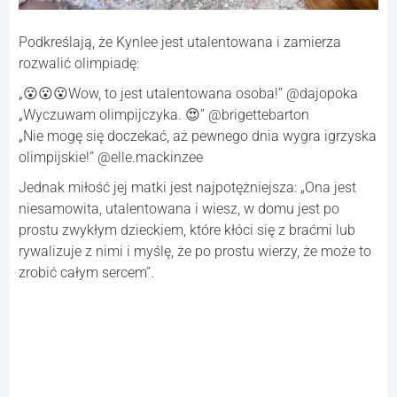
Podkreślają, że Kynlee jest utalentowana i zamierza
rozwalić olimpiadę:
„😮😮😮Wow, to jest utalentowana osoba!” @dajopoka
„Wyczuwam olimpijczyka. 😍” @brigettebarton
„Nie mogę się doczekać, aż pewnego dnia wygra igrzyska
olimpijskie!” @elle.mackinzee
Jednak miłość jej matki jest najpotężniejsza: „Ona jest
niesamowita, utalentowana i wiesz, w domu jest po
prostu zwykłym dzieckiem, które kłóci się z braćmi lub
rywalizuje z nimi i myślę, że po prostu wierzy, że może to
zrobić całym sercem”.