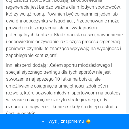
dojrzałości sportowca”. Dodają, że odpowiednia
regeneracja jest bardzo ważna dla młodych sportowców,
którzy wciąż rosną. Powinien być co najmniej jeden lub
dwa dni odpoczynku w tygodniu. „Przetrenowanie może
prowadzić do zmęczenia, słabej wydajności i
potencjalnych kontuzji. ​​Kładź nacisk na sen, nawodnienie
i odpowiednie odżywianie jako część procesu regeneracji,
ponieważ czynniki te znacząco wpływają na wydajność i
zapobieganie kontuzjom”.
Inni eksperci dodają: „Celem sportu młodzieżowego i
specjalistycznego treningu dla tych sportów nie jest
stworzenie najlepszego 10-latka na boisku, ale
umożliwienie osiągnięcia umiejętności, zdolności i
rozwoju, które pozwolą młodym sportowcom na postępy
w czasie i osiągnięcie szczytu strategicznego, gdy
oznacza to najwięcej… koniec szkoły średniej na studia
(jeśli w ogóle)”.
Wyślij znajomemu