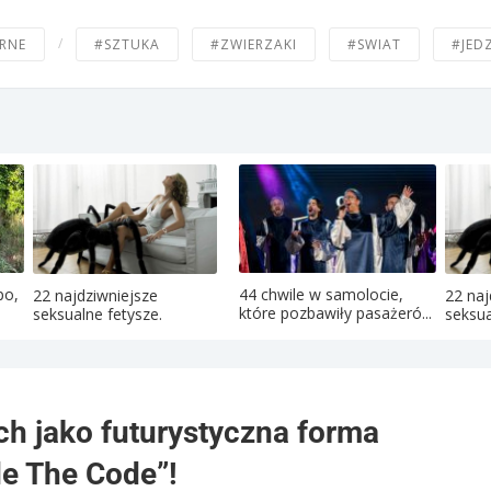
/
RNE
#SZTUKA
#ZWIERZAKI
#SWIAT
#JED
po,
44 chwile w samolocie,
22 najdziwniejsze
22 naj
które pozbawiły pasażeró...
seksualne fetysze.
seksua
ch jako futurystyczna forma
de The Code”!