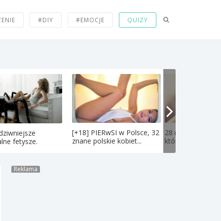
ZENIE
#DIY
#EMOCJE
QUIZY
[+18] PIERwSI w Polsce, 32
28 niesamowitych
dziwniejsze
znane polskie kobiet...
których nie wiedzi
lne fetysze.
Reklama