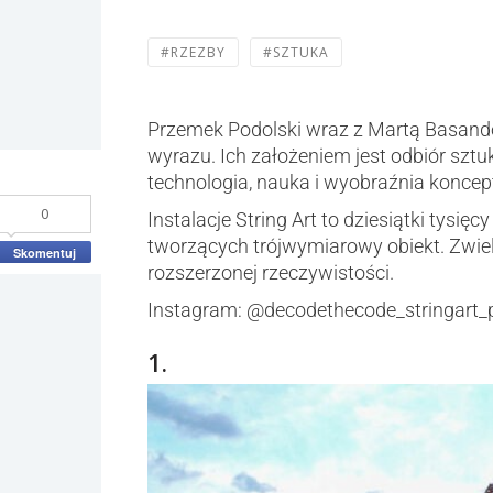
#RZEZBY
#SZTUKA
Przemek Podolski wraz z Martą Basan
wyrazu. Ich założeniem jest odbiór sz
technologia, nauka i wyobraźnia koncept
0
Instalacje String Art to dziesiątki tysięc
tworzących trójwymiarowy obiekt. Zwie
Skomentuj
rozszerzonej rzeczywistości.
Instagram: @decodethecode_stringart_
1.