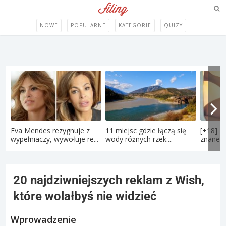
NOWE
POPULARNE
KATEGORIE
QUIZY
Eva Mendes rezygnuje z
11 miejsc gdzie łączą się
[+18] P
wypełniaczy, wywołuje re...
wody różnych rzek....
znane po
20 najdziwniejszych reklam z Wish,
które wolałbyś nie widzieć
Wprowadzenie