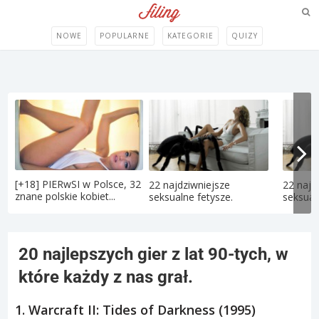
NOWE
POPULARNE
KATEGORIE
QUIZY
[+18] PIERwSI w Polsce, 32
22 najdziwniejsze
22 najd
znane polskie kobiet...
seksualne fetysze.
seksual
20 najlepszych gier z lat 90-tych, w
które każdy z nas grał.
1. Warcraft II: Tides of Darkness (1995)