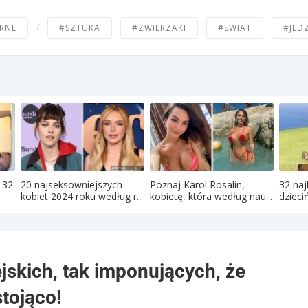
/
RNE
#SZTUKA
#ZWIERZAKI
#SWIAT
#JED
 32
20 najseksowniejszych
Poznaj Karol Rosalin,
32 naj
kobiet 2024 roku według r...
kobietę, która według nau...
dzieci
skich, tak imponujących, że
tojąco!