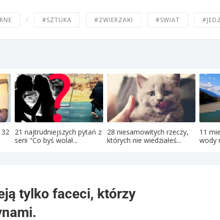
/
RNE
#SZTUKA
#ZWIERZAKI
#SWIAT
#JED
 32
21 najtrudniejszych pytań z
28 niesamowitych rzeczy,
11 mie
serii "Co byś wolał...
których nie wiedziałeś...
wody r
ją tylko faceci, którzy
ynami.