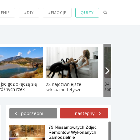
ZENIE
#DIY
#EMOCJE
QUIZY
jsc gdzie łączą się
34 olbrzymie rzec
22 najdziwniejsze
óżnych rzek....
sprawiają, że osob
seksualne fetysze.
poprzedni
następny
79 Niesamowitych Zdjęć
Remontów Wykonanych
Samodzielnie