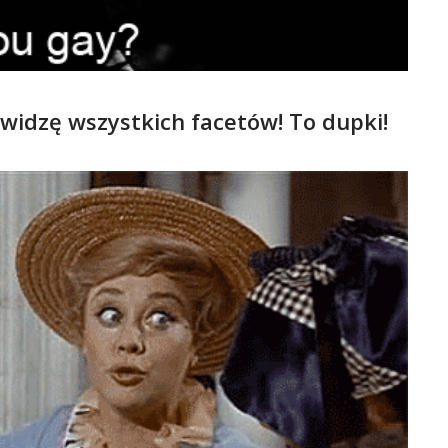
awidzę wszystkich facetów! To dupki!