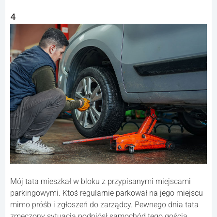
4
Mój tata mieszkał w bloku z przypisanymi miejscami
parkingowymi. Ktoś regularnie parkował na jego miejscu
mimo próśb i zgłoszeń do zarządcy. Pewnego dnia tata
zmęczony sytuacją podniósł samochód tego gościa