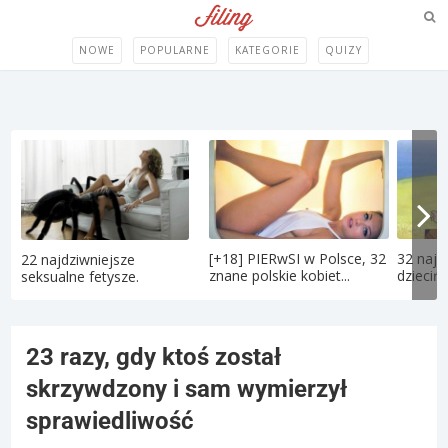
NOWE
POPULARNE
KATEGORIE
QUIZY
[+18] PIERwSI w Polsce, 32
32 najle
22 najdziwniejsze
znane polskie kobiet...
dziecińs
seksualne fetysze.
23 razy, gdy ktoś został
skrzywdzony i sam wymierzył
sprawiedliwość