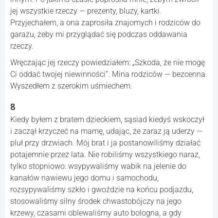
jej wszystkie rzeczy — prezenty, bluzy, kartki.
Przyjechałem, a ona zaprosiła znajomych i rodziców do
garażu, żeby mi przyglądać się podczas oddawania
rzeczy.
Wręczając jej rzeczy powiedziałem: „Szkoda, że nie mogę
Ci oddać twojej niewinności”. Mina rodziców — bezcenna.
Wyszedłem z szerokim uśmiechem.
8
Kiedy byłem z bratem dzieckiem, sąsiad kiedyś wskoczył
i zaczął krzyczeć na mamę, udając, że zaraz ją uderzy —
pluł przy drzwiach. Mój brat i ja postanowiliśmy działać
potajemnie przez lata. Nie robiliśmy wszystkiego naraz,
tylko stopniowo: wsypywaliśmy wabik na jelenie do
kanałów nawiewu jego domu i samochodu,
rozsypywaliśmy szkło i gwoździe na końcu podjazdu,
stosowaliśmy silny środek chwastobójczy na jego
krzewy, czasami oblewaliśmy auto bologna, a gdy