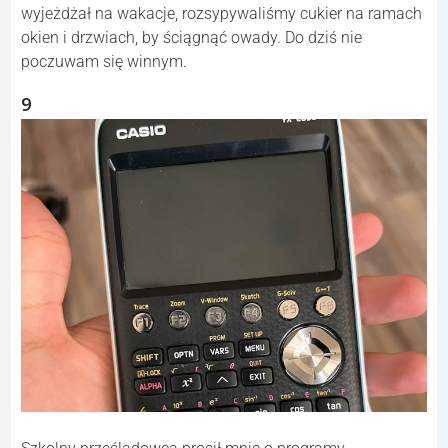
wyjeżdżał na wakacje, rozsypywaliśmy cukier na ramach
okien i drzwiach, by ściągnąć owady. Do dziś nie
poczuwam się winnym.
9