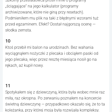
Szkolny prześladowca prosił mnie o programy
„ściągające” na jego kalkulator (programy
archiwizowane, które nie giną przy resetach).
Podmieniłem mu plik na taki z błędnymi wzorami tuż
przed egzaminem. Efekt? Dostał najgorszą ocenę —
słodka zemsta.
10
Ktoś przebił mi balon na urodzinach. Bez wahania
wyciągnąłem nożyczki z plecaka i obciąłem paski od
jego plecaka, więc przez resztę miesiąca nosił go na
rękach, aż kupił nowy.
11
Spotykałem się z dziewczyną, która była wobec mnie raz
miła, raz okropna. Po zerwaniu poznałem na koncercie
świetną dziewczynę — przypadkowo okazało się, że to ta
koleżanka, przy której moja była rozwijała kompleksy.