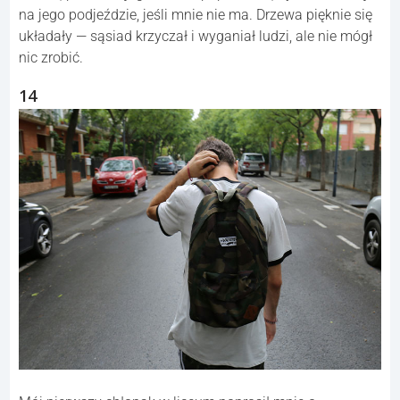
na jego podjeździe, jeśli mnie nie ma. Drzewa pięknie się
układały — sąsiad krzyczał i wyganiał ludzi, ale nie mógł
nic zrobić.
14