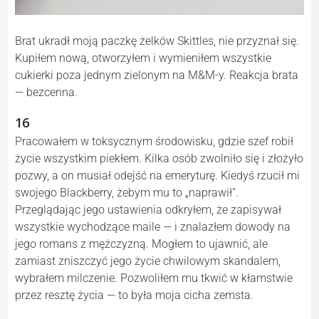
Brat ukradł moją paczkę żelków Skittles, nie przyznał się.
Kupiłem nową, otworzyłem i wymieniłem wszystkie
cukierki poza jednym zielonym na M&M-y. Reakcja brata
— bezcenna.
16
Pracowałem w toksycznym środowisku, gdzie szef robił
życie wszystkim piekłem. Kilka osób zwolniło się i złożyło
pozwy, a on musiał odejść na emeryturę. Kiedyś rzucił mi
swojego Blackberry, żebym mu to „naprawił”.
Przeglądając jego ustawienia odkryłem, że zapisywał
wszystkie wychodzące maile — i znalazłem dowody na
jego romans z mężczyzną. Mogłem to ujawnić, ale
zamiast zniszczyć jego życie chwilowym skandalem,
wybrałem milczenie. Pozwoliłem mu tkwić w kłamstwie
przez resztę życia — to była moja cicha zemsta.