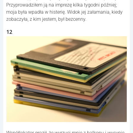
Przyprowadziłem ją na imprezę kilka tygodni później;
moja była wpadła w histerię. Widok jej załamania, kiedy
zobaczyła, z kim jestem, był bezcenny.
12
Współlokator groził, że wyrzuci mnie z balkonu i wysypie