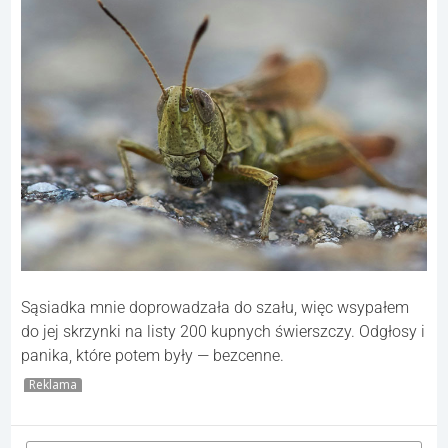
Sąsiadka mnie doprowadzała do szału, więc wsypałem
do jej skrzynki na listy 200 kupnych świerszczy. Odgłosy i
panika, które potem były — bezcenne.
Reklama