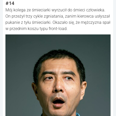
#14
Mój kolega ze śmieciarki wyrzucił do śmieci człowieka.
On przeżył trzy cykle zgniatania, zanim kierowca usłyszał
pukanie z tyłu śmieciarki. Okazało się, że mężczyzna spał
w przednim koszu typu front-load.