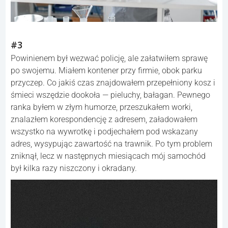
#3
Powinienem był wezwać policję, ale załatwiłem sprawę
po swojemu. Miałem kontener przy firmie, obok parku
przyczep. Co jakiś czas znajdowałem przepełniony kosz i
śmieci wszędzie dookoła — pieluchy, bałagan. Pewnego
ranka byłem w złym humorze, przeszukałem worki,
znalazłem korespondencję z adresem, załadowałem
wszystko na wywrotkę i podjechałem pod wskazany
adres, wysypując zawartość na trawnik. Po tym problem
zniknął, lecz w następnych miesiącach mój samochód
był kilka razy niszczony i okradany.