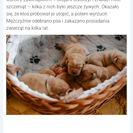
szczeniąt — kilka z nich było jeszcze żywych. Okazało
się, że ktoś próbował je utopić, a potem wyrzucił.
Mężczyźnie odebrano psa i zakazano posiadania
zwierząt na kilka lat.