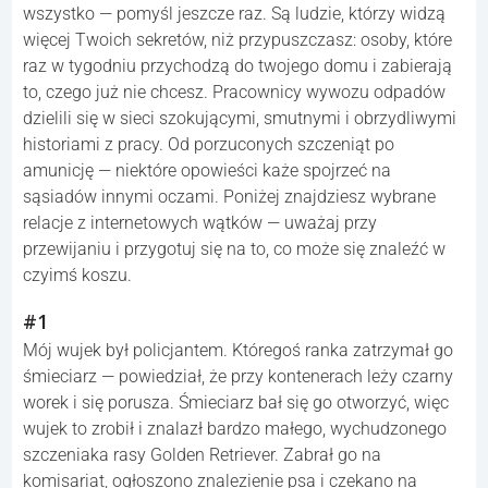
wszystko — pomyśl jeszcze raz. Są ludzie, którzy widzą
więcej Twoich sekretów, niż przypuszczasz: osoby, które
raz w tygodniu przychodzą do twojego domu i zabierają
to, czego już nie chcesz. Pracownicy wywozu odpadów
dzielili się w sieci szokującymi, smutnymi i obrzydliwymi
historiami z pracy. Od porzuconych szczeniąt po
amunicję — niektóre opowieści każe spojrzeć na
sąsiadów innymi oczami. Poniżej znajdziesz wybrane
relacje z internetowych wątków — uważaj przy
przewijaniu i przygotuj się na to, co może się znaleźć w
czyimś koszu.
#1
Mój wujek był policjantem. Któregoś ranka zatrzymał go
śmieciarz — powiedział, że przy kontenerach leży czarny
worek i się porusza. Śmieciarz bał się go otworzyć, więc
wujek to zrobił i znalazł bardzo małego, wychudzonego
szczeniaka rasy Golden Retriever. Zabrał go na
komisariat, ogłoszono znalezienie psa i czekano na