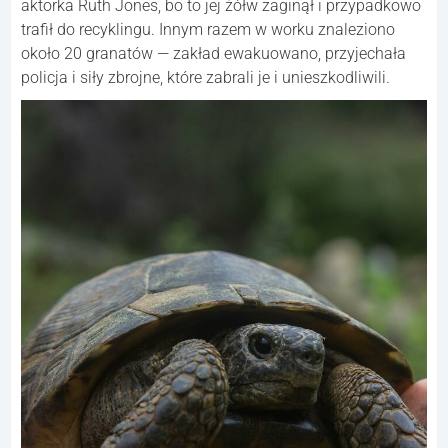
aktorka Ruth Jones, bo to jej żółw zaginął i przypadkowo
trafił do recyklingu. Innym razem w worku znaleziono
około 20 granatów — zakład ewakuowano, przyjechała
policja i siły zbrojne, które zabrali je i unieszkodliwili.