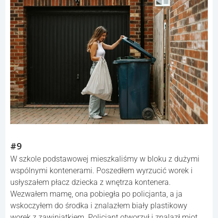
#9
W szkole podstawowej mieszkaliśmy w bloku z dużymi
wspólnymi kontenerami. Poszedłem wyrzucić worek i
usłyszałem płacz dziecka z wnętrza kontenera.
Wezwałem mamę, ona pobiegła po policjanta, a ja
wskoczyłem do środka i znalazłem biały plastikowy
worek z zawiniątkiem. Policjant otworzył i znalazł miot