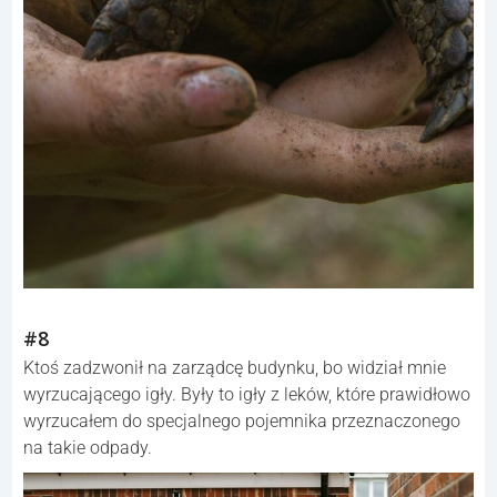
#8
Ktoś zadzwonił na zarządcę budynku, bo widział mnie
wyrzucającego igły. Były to igły z leków, które prawidłowo
wyrzucałem do specjalnego pojemnika przeznaczonego
na takie odpady.