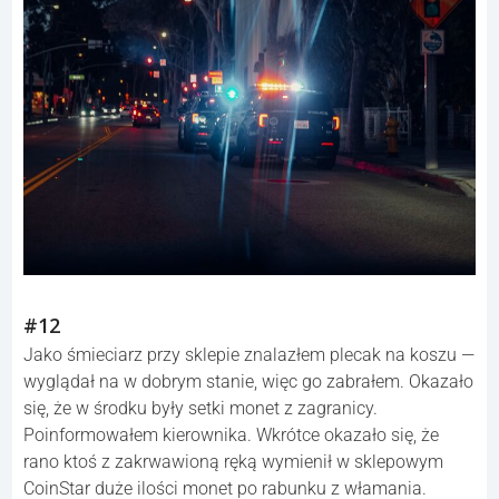
#12
Jako śmieciarz przy sklepie znalazłem plecak na koszu —
wyglądał na w dobrym stanie, więc go zabrałem. Okazało
się, że w środku były setki monet z zagranicy.
Poinformowałem kierownika. Wkrótce okazało się, że
rano ktoś z zakrwawioną ręką wymienił w sklepowym
CoinStar duże ilości monet po rabunku z włamania.