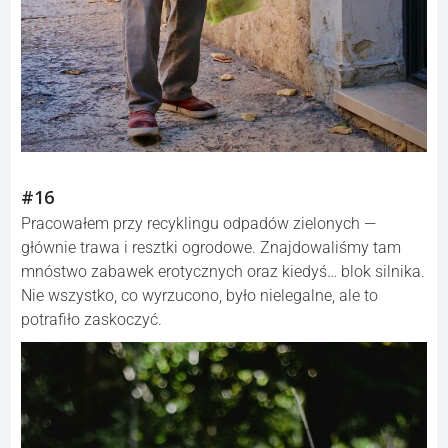
#16
Pracowałem przy recyklingu odpadów zielonych —
głównie trawa i resztki ogrodowe. Znajdowaliśmy tam
mnóstwo zabawek erotycznych oraz kiedyś… blok silnika.
Nie wszystko, co wyrzucono, było nielegalne, ale to
potrafiło zaskoczyć.