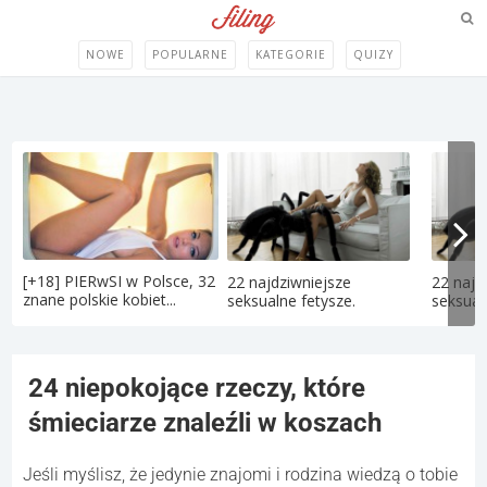
NOWE
POPULARNE
KATEGORIE
QUIZY
[+18] PIERwSI w Polsce, 32
22 najdziwniejsze
22 najd
znane polskie kobiet...
seksualne fetysze.
seksual
24 niepokojące rzeczy, które
śmieciarze znaleźli w koszach
Jeśli myślisz, że jedynie znajomi i rodzina wiedzą o tobie