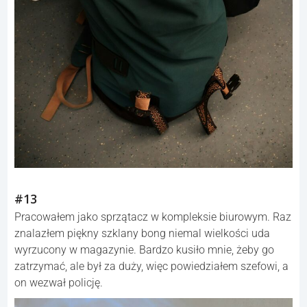
#13
Pracowałem jako sprzątacz w kompleksie biurowym. Raz
znalazłem piękny szklany bong niemal wielkości uda
wyrzucony w magazynie. Bardzo kusiło mnie, żeby go
zatrzymać, ale był za duży, więc powiedziałem szefowi, a
on wezwał policję.