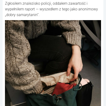
Zgłosiłem znalezisko policji, oddałem zawartość i
wypełniłem raport — wyszedłem z tego jako anonimowy
„dobry samarytanin”.