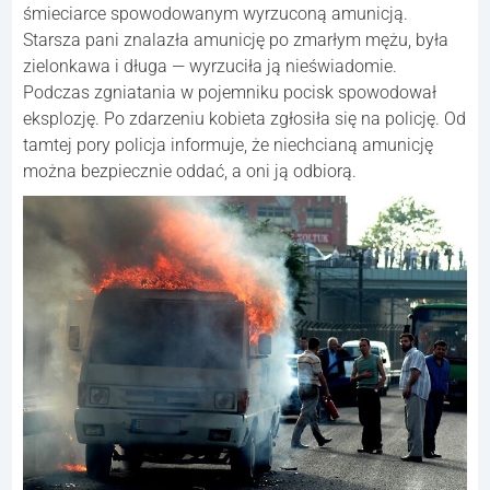
śmieciarce spowodowanym wyrzuconą amunicją.
Starsza pani znalazła amunicję po zmarłym mężu, była
zielonkawa i długa — wyrzuciła ją nieświadomie.
Podczas zgniatania w pojemniku pocisk spowodował
eksplozję. Po zdarzeniu kobieta zgłosiła się na policję. Od
tamtej pory policja informuje, że niechcianą amunicję
można bezpiecznie oddać, a oni ją odbiorą.