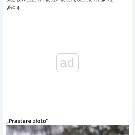
głębią.
ad
„Prastare złoto”