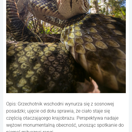
Opis: Grzechotnik wschodni wynurza się z sosnowej
posadzki; ujęcie od dołu sprawia, że ciało staje się
częścią otaczającego krajobrazu. Perspektywa nadaje
wężowi monumentalną obecność, unosząc spotkanie do