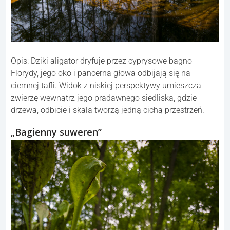
Opis: Dziki aligator dryfuje przez cyprysowe bagno
Florydy, jego oko i pancerna głowa odbijają się na
ciemnej tafli. Widok z niskiej perspektywy umieszcza
zwierzę wewnątrz jego pradawnego siedliska, gdzie
drzewa, odbicie i skala tworzą jedną cichą przestrzeń.
„Bagienny suweren”