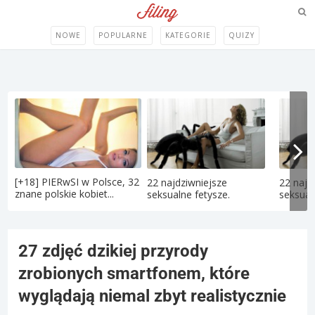
NOWE
POPULARNE
KATEGORIE
QUIZY
[+18] PIERwSI w Polsce, 32
22 najdziwniejsze
22 najd
znane polskie kobiet...
seksualne fetysze.
seksual
27 zdjęć dzikiej przyrody
zrobionych smartfonem, które
wyglądają niemal zbyt realistycznie