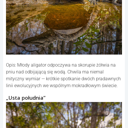
Opis: Młody aligator odpoczywa na skorupie żółwia na
pniu nad odbijającą się wodą. Chwila ma niemal
mityczny wymiar — krótkie spotkanie dwóch pradawnych
linii ewolucyjnych we wspólnym mokradłowym świecie.
„Usta południa”