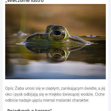
„Wieczorne lustro”
Opis: Żaba unosi się w ciepłym, zanikającym świetle, a jej
oko i pysk odbijają się w miękko świecącej wodzie. Ciche
odbicie nadaje ujęciu niemal malarski charakter.
„Pojedynek o koronę”