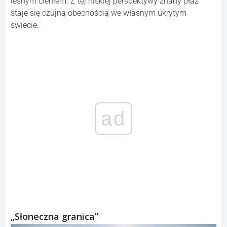
leśnym cieniem. Z tej niskiej perspektywy znany płaz
staje się czujną obecnością we własnym ukrytym
świecie.
ad
„Słoneczna granica”