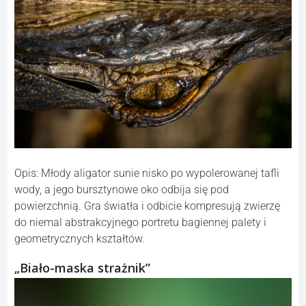
Opis: Młody aligator sunie nisko po wypolerowanej tafli
wody, a jego bursztynowe oko odbija się pod
powierzchnią. Gra światła i odbicie kompresują zwierzę
do niemal abstrakcyjnego portretu bagiennej palety i
geometrycznych kształtów.
„Biało-maska strażnik”