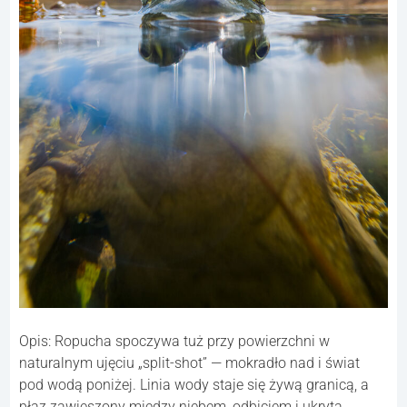
Opis: Ropucha spoczywa tuż przy powierzchni w
naturalnym ujęciu „split-shot” — mokradło nad i świat
pod wodą poniżej. Linia wody staje się żywą granicą, a
płaz zawieszony między niebem, odbiciem i ukrytą