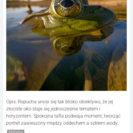
Opis: Ropucha unosi się tak blisko obiektywu, że jej
złociste oko staje się jednocześnie tematem i
horyzontem. Spokojna tafla podwaja moment, tworząc
portret zawieszony między oddechem a szkłem wody.
Reklama