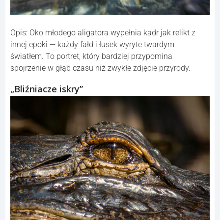
Opis: Oko młodego aligatora wypełnia kadr jak relikt z
innej epoki — każdy fałd i łusek wyryte twardym
światłem. To portret, który bardziej przypomina
spojrzenie w głąb czasu niż zwykłe zdjęcie przyrody.
„Bliźniacze iskry”