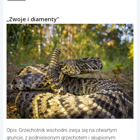
„Zwoje i diamenty”
Opis: Grzechotnik wschodni zwija się na otwartym
gruncie, z podniesionym grzechotem i skupionym