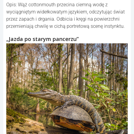
Opis: Wąż cottonmouth przecina ciemną wodę z
wyciągniętym widełkowatym językiem, odczytując świat
przez zapach i drgania. Odbicia i kręgi na powierzchni
przemieniają chwilę w cichą portretową scenę instynktu.
„Jazda po starym pancerzu”