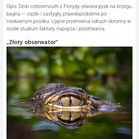
Opis: Dziki cottonmouth z Florydy otwiera pysk na brzegu
bagna — ciężki i zastygły, prawdopodobnie po
niedawnym posiłku. Ujęcie przemienia odruch obronny w
ścisłe studium faktury, napięcia i przetrwania.
„Złoty obserwator”