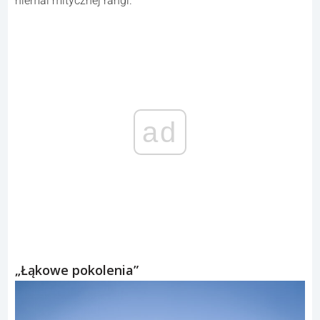
niemal mitycznej rangi.
ad
„Łąkowe pokolenia”