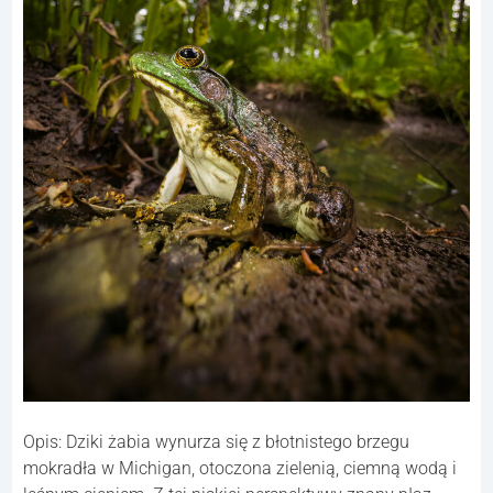
Opis: Dziki żabia wynurza się z błotnistego brzegu
mokradła w Michigan, otoczona zielenią, ciemną wodą i