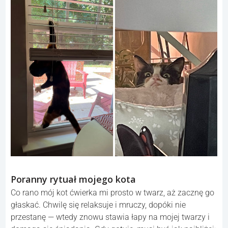
Poranny rytuał mojego kota
Co rano mój kot ćwierka mi prosto w twarz, aż zacznę go
głaskać. Chwilę się relaksuje i mruczy, dopóki nie
przestanę — wtedy znowu stawia łapy na mojej twarzy i