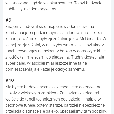
wplanowane nigdzie w dokumentach. To był budynek
publiczny, nie dom prywatny.
#9
Znajomy budował siedmiopiętrowy dom z trzema
kondygnacjami podziemnymi: sala kinowa, teatr, kilka
kuchni, a w środku były zjeżdżalnie jak w McDonald’s. W
jednej ze zjeżdżalni, w najszybszym miejscu, był ukryty
tunel prowadzący na sekretny balkon w domowym kinie
z lodówką i miejscami do siedzenia. Trudny dostęp, ale
super bajer. Właściciel miał jeszcze inne tajne
pomieszczenia, ale kazał je odkryć samemu.
#10
Nie byłem budowlańcem, lecz chodziłem do prywatnej
szkoły z wiekowym zamkiem. Znalazłem z kolegami
wejście do tuneli technicznych pod szkołą — najpierw
betonowe tunele, potem starsze, bardziej niebezpieczne
przejścia ciągnące się daleko. Spędzaliśmy tam godziny,