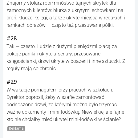
Znajomy stolarz robił mnóstwo tajnych skrytek dla
zamożnych klientów: biurka z ukrytymi schowkami na
broń, klucze, księgi, a także ukryte miejsca w regałach i
ramkach obrazów — często też przesuwane półki.
#28
Tak — często. Ludzie z dużymi pieniędzmi płacą za
pokoje paniki i ukryte arsenały: przesuwane
księgościanki, drzwi ukryte w boazerii i inne sztuczki. Z
reguły mają co chronić.
#29
W wakacje pomagałem przy pracach w szkołach.
Dyrektor poprosił, żeby w szafie zamontować
podnoszone drzwi, za którymi można było trzymać
ważne dokumenty i mini-lodówkę. Niewielkie, ale fajne —
kto nie chciałby mieć ukrytej mini-lodówki w ścianie?
Reklama