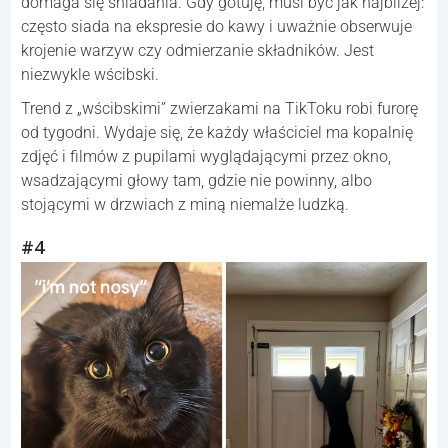
domaga się śniadania. Gdy gotuję, musi być jak najbliżej:
często siada na ekspresie do kawy i uważnie obserwuje
krojenie warzyw czy odmierzanie składników. Jest
niezwykle wścibski.
Trend z „wścibskimi” zwierzakami na TikToku robi furorę
od tygodni. Wydaje się, że każdy właściciel ma kopalnię
zdjęć i filmów z pupilami wyglądającymi przez okno,
wsadzającymi głowy tam, gdzie nie powinny, albo
stojącymi w drzwiach z miną niemalże ludzką.
#4