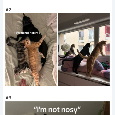
#2
#3