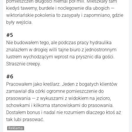
pomieszczeń długości niemal pół mili. Mieszkały tam
kiedyś tawerny, burdele i noclegownie dla ubogich —
wiktoriańskie pokolenia to zasypały i zapomniano, gdzie
były wejścia.
#5
Nie budowałem tego, ale podczas pracy hydraulika
znalazłem w drogiej willi tajne biuro z jednostronnym
lustrem wychodzącym wprost na prysznic dla gości.
Strasznie creepy.
#6
Pracowałem jako kreślarz. Jeden z bogatych klientów
zamawiał dla córki ogromne pomieszczenie do
prasowania — z wykuszami z widokiem na jezioro,
schowkami i kilkoma stanowiskami do prasowania.
Dostałem bonus i nadal nie rozumiem dlaczego ktoś aż
tak lubi prasować.
Reklama