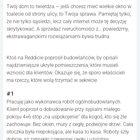
Twój dom to twierdza — jeśli chcesz mieć wielkie okno w
toalecie od strony ulicy, to Twoja sprawa. Pamiętaj tylko,
że nie tylko sąsiedzi, lecz cały internet może tę decyzję
skrytykować. A sprzedaż nieruchomości z… powiedzmy,
ekstrawaganckimi rozwiązaniami bywa trudna.
Ktoś na Reddicie poprosił budowlańców, by opisali
najdziwniejsze ukryte pomieszczenia, które musieli
wznosić dla klientów. Okazuje się, że sporo właścicieli
ma rzeczy, które wolą trzymać w sekrecie.
#1
Pracuję jako wykonawca robót ogólnobudowlanych.
Klient poprosił o dobudowanie przy sypialni małego
pokoju 4×6 stóp „na uspokojenie” dla kogoś, kto się źle
zachowuje. Bez okien, mury z cegły, podwójne drzwi. Cała
otoczka była niepokojąca, ale kasa to kasa. Roboty szły
dobrze, aż zabrakło czerwonej cegły i użyliśmy