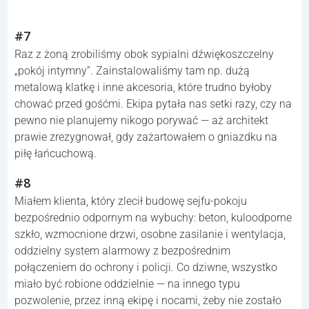
#7
Raz z żoną zrobiliśmy obok sypialni dźwiękoszczelny
„pokój intymny”. Zainstalowaliśmy tam np. dużą
metalową klatkę i inne akcesoria, które trudno byłoby
chować przed gośćmi. Ekipa pytała nas setki razy, czy na
pewno nie planujemy nikogo porywać — aż architekt
prawie zrezygnował, gdy zażartowałem o gniazdku na
piłę łańcuchową.
#8
Miałem klienta, który zlecił budowę sejfu-pokoju
bezpośrednio odpornym na wybuchy: beton, kuloodporne
szkło, wzmocnione drzwi, osobne zasilanie i wentylacja,
oddzielny system alarmowy z bezpośrednim
połączeniem do ochrony i policji. Co dziwne, wszystko
miało być robione oddzielnie — na innego typu
pozwolenie, przez inną ekipę i nocami, żeby nie zostało