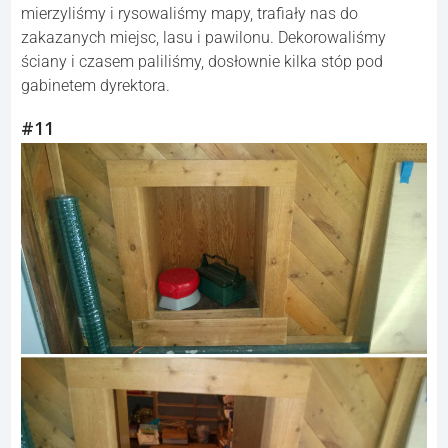
mierzyliśmy i rysowaliśmy mapy, trafiały nas do
zakazanych miejsc, lasu i pawilonu. Dekorowaliśmy
ściany i czasem paliliśmy, dosłownie kilka stóp pod
gabinetem dyrektora.
#11