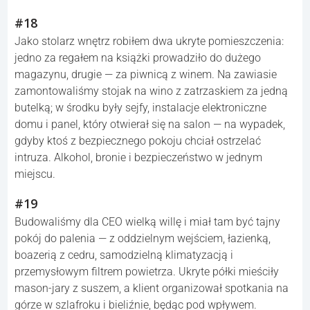
#18
Jako stolarz wnętrz robiłem dwa ukryte pomieszczenia:
jedno za regałem na książki prowadziło do dużego
magazynu, drugie — za piwnicą z winem. Na zawiasie
zamontowaliśmy stojak na wino z zatrzaskiem za jedną
butelką; w środku były sejfy, instalacje elektroniczne
domu i panel, który otwierał się na salon — na wypadek,
gdyby ktoś z bezpiecznego pokoju chciał ostrzelać
intruza. Alkohol, bronie i bezpieczeństwo w jednym
miejscu.
#19
Budowaliśmy dla CEO wielką willę i miał tam być tajny
pokój do palenia — z oddzielnym wejściem, łazienką,
boazerią z cedru, samodzielną klimatyzacją i
przemysłowym filtrem powietrza. Ukryte półki mieściły
mason-jary z suszem, a klient organizował spotkania na
górze w szlafroku i bieliźnie, będąc pod wpływem.