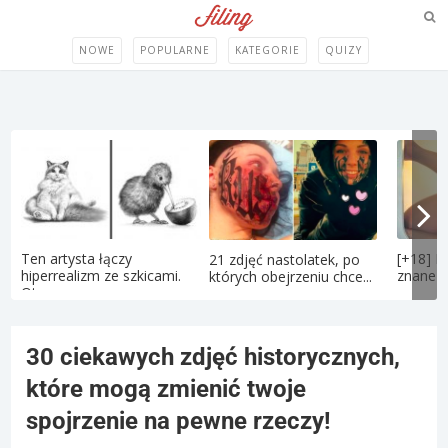
NOWE
POPULARNE
KATEGORIE
QUIZY
Ten artysta łączy
[+18] P
21 zdjęć nastolatek, po
hiperrealizm ze szkicami.
znane po
których obejrzeniu chce...
Oto...
30 ciekawych zdjęć historycznych,
które mogą zmienić twoje
spojrzenie na pewne rzeczy!