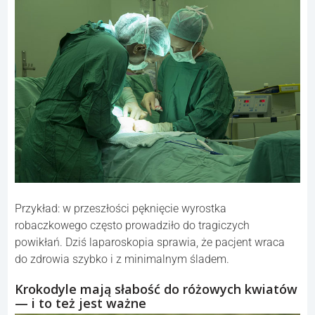
Przykład: w przeszłości pęknięcie wyrostka
robaczkowego często prowadziło do tragiczych
powikłań. Dziś laparoskopia sprawia, że pacjent wraca
do zdrowia szybko i z minimalnym śladem.
Krokodyle mają słabość do różowych kwiatów
— i to też jest ważne