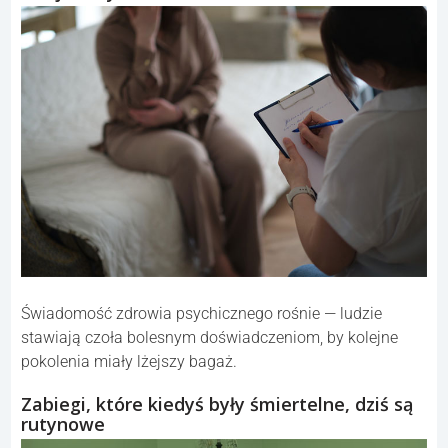
Świadomość zdrowia psychicznego rośnie — ludzie
stawiają czoła bolesnym doświadczeniom, by kolejne
pokolenia miały lżejszy bagaż.
Zabiegi, które kiedyś były śmiertelne, dziś są
rutynowe