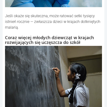
Jeśli okaże się skuteczna, może ratować setki tysięcy
istnień rocznie — zwłaszcza dzieci w krajach dotkniętych
malarią.
Coraz więcej młodych dziewcząt w krajach
rozwijających się uczęszcza do szkół