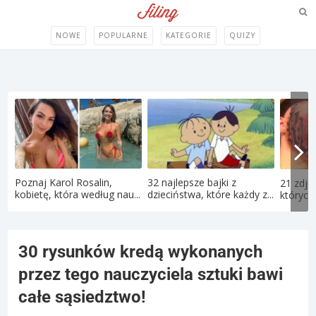
NOWE
POPULARNE
KATEGORIE
QUIZY
Poznaj Karol Rosalin,
32 najlepsze bajki z
21 zdję
kobietę, która według nau...
dzieciństwa, które każdy z...
których 
30 rysunków kredą wykonanych
przez tego nauczyciela sztuki bawi
całe sąsiedztwo!