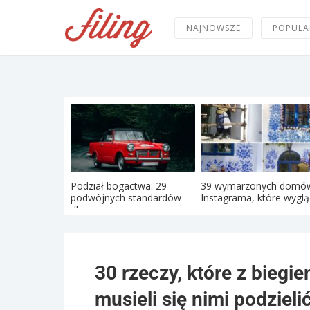
NAJNOWSZE
POPULA
Podział bogactwa: 29
39 wymarzonych domó
podwójnych standardów
Instagrama, które wygląd
dla ...
30 rzeczy, które z biegie
musieli się nimi podzielić