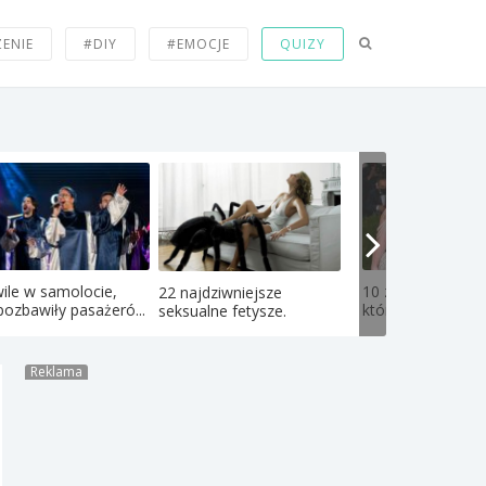
ZENIE
#DIY
#EMOCJE
QUIZY
ile w samolocie,
10 zdjęć gwiazd p
22 najdziwniejsze
pozbawiły pasażeró...
które sprawiły, że 
seksualne fetysze.
Reklama