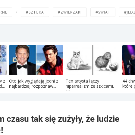
/
RNE
#SZTUKA
#ZWIERZAKI
#SWIAT
#JED
w z
Oto jak wyglądają jedni z
Ten artysta łączy
44 chw
...
najbardziej rozpoznaw...
hiperrealizm ze szkicami.
które 
Oto...
m czasu tak się zużyły, że ludzie
!