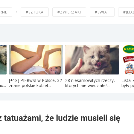
/
RNE
#SZTUKA
#ZWIERZAKI
#SWIAT
#JED
[+18] PIERwSI w Polsce, 32
28 niesamowitych rzeczy,
Lista 
u...
znane polskie kobiet...
których nie wiedziałeś...
były po
 tatuażami, że ludzie musieli się