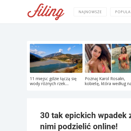
NAJNOWSZE
POPULA
11 miejsc gdzie łączą się
Poznaj Karol Rosalin,
wody różnych rzek....
kobietę, która według na
30 tak epickich wpadek z
nimi podzielić online!