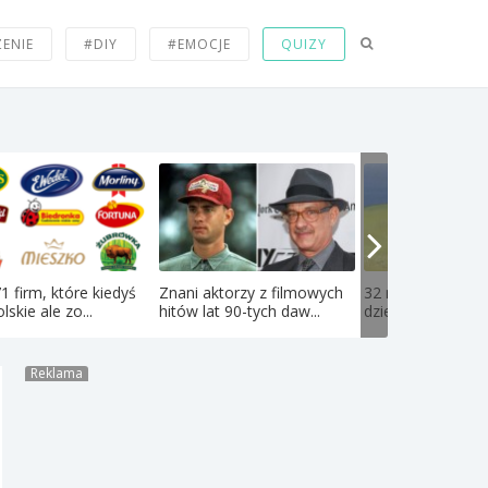
ZENIE
#DIY
#EMOCJE
QUIZY
71 firm, które kiedyś
Znani aktorzy z filmowych
32 najlepsze bajki
lskie ale zo...
hitów lat 90-tych daw...
dzieciństwa, które
Reklama