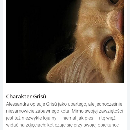
Charakter Grisù
Alessandra opisuje Grisù jako upartego, ale jednocześnie
niesamowicie zabawnego kota. Mimo swojej zawziętości
jest też niezwykle lojalny — niemal jak pies — i tę więź
widać na zdjęciach: kot czuje się przy swojej opiekunce