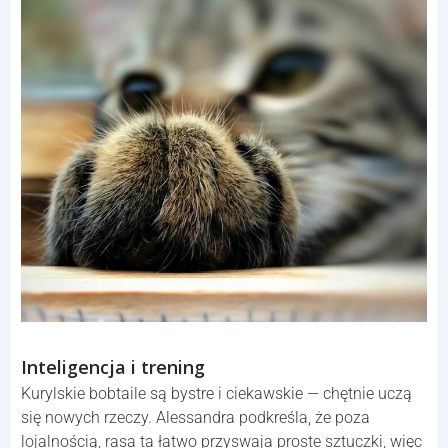
Inteligencja i trening
Kurylskie bobtaile są bystre i ciekawskie — chętnie uczą
się nowych rzeczy. Alessandra podkreśla, że poza
lojalnością, rasa ta łatwo przyswaja proste sztuczki, więc