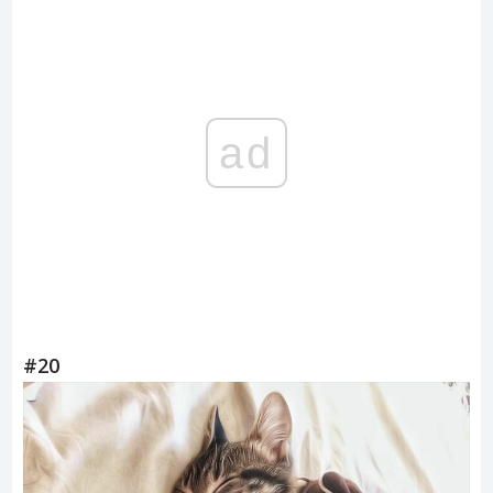
ad
#20