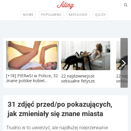
NOWE
POPULARNE
KATEGORIE
QUIZY
[+18] PIERwSI w Polsce, 32
22 najdziwniejsze
22 najd
znane polskie kobiet...
seksualne fetysze.
seksual
31 zdjęć przed/po pokazujących,
jak zmieniały się znane miasta
Trudno w to uwierzyć, ale najdłużej nieprzerwanie