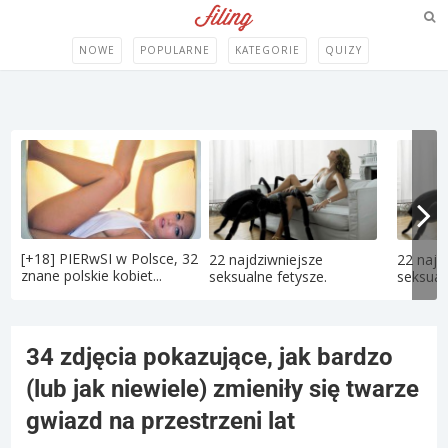
NOWE
POPULARNE
KATEGORIE
QUIZY
[+18] PIERwSI w Polsce, 32
22 najdziwniejsze
22 najd
znane polskie kobiet...
seksualne fetysze.
seksual
34 zdjęcia pokazujące, jak bardzo
(lub jak niewiele) zmieniły się twarze
gwiazd na przestrzeni lat