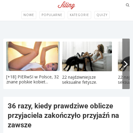
NOWE
POPULARNE
KATEGORIE
QUIZY
[+18] PIERwSI w Polsce, 32
22 najdziwniejsze
22 najd
znane polskie kobiet...
seksualne fetysze.
seksual
36 razy, kiedy prawdziwe oblicze
przyjaciela zakończyło przyjaźń na
zawsze