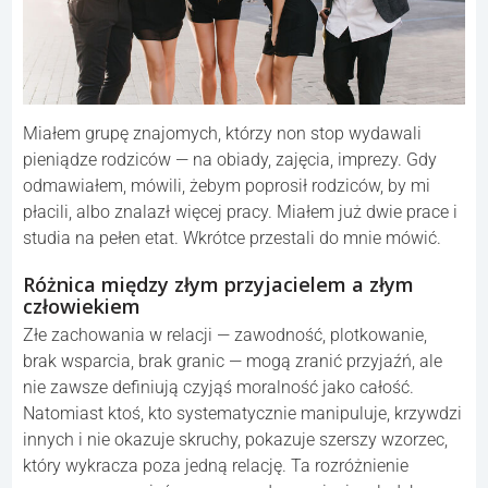
Miałem grupę znajomych, którzy non stop wydawali
pieniądze rodziców — na obiady, zajęcia, imprezy. Gdy
odmawiałem, mówili, żebym poprosił rodziców, by mi
płacili, albo znalazł więcej pracy. Miałem już dwie prace i
studia na pełen etat. Wkrótce przestali do mnie mówić.
Różnica między złym przyjacielem a złym
człowiekiem
Złe zachowania w relacji — zawodność, plotkowanie,
brak wsparcia, brak granic — mogą zranić przyjaźń, ale
nie zawsze definiują czyjąś moralność jako całość.
Natomiast ktoś, kto systematycznie manipuluje, krzywdzi
innych i nie okazuje skruchy, pokazuje szerszy wzorzec,
który wykracza poza jedną relację. Ta rozróżnienie