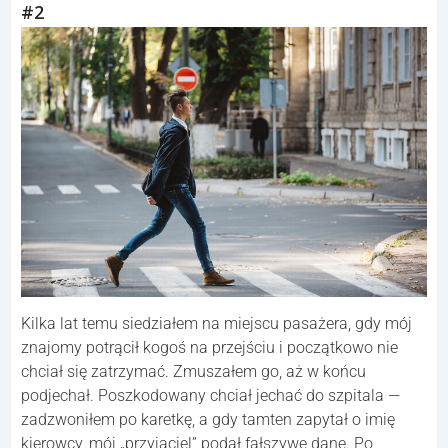
#2
Kilka lat temu siedziałem na miejscu pasażera, gdy mój
znajomy potrącił kogoś na przejściu i początkowo nie
chciał się zatrzymać. Zmuszałem go, aż w końcu
podjechał. Poszkodowany chciał jechać do szpitala —
zadzwoniłem po karetkę, a gdy tamten zapytał o imię
kierowcy, mój „przyjaciel” podał fałszywe dane. Po