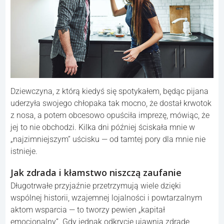
Dziewczyna, z którą kiedyś się spotykałem, będąc pijana
uderzyła swojego chłopaka tak mocno, że dostał krwotok
z nosa, a potem obcesowo opuściła imprezę, mówiąc, że
jej to nie obchodzi. Kilka dni później ściskała mnie w
„najzimniejszym” uścisku — od tamtej pory dla mnie nie
istnieje.
Jak zdrada i kłamstwo niszczą zaufanie
Długotrwałe przyjaźnie przetrzymują wiele dzięki
wspólnej historii, wzajemnej lojalności i powtarzalnym
aktom wsparcia — to tworzy pewien „kapitał
emocjonalny”. Gdy jednak odkrycie ujawnia zdradę,