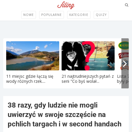
NOWE
POPULARNE
KATEGORIE
QUIZY
11 miejsc gdzie łączą się
21 najtrudniejszych pytań z
Lista 71
wody różnych rzek....
serii "Co byś wolał...
były pol
38 razy, gdy ludzie nie mogli
uwierzyć w swoje szczęście na
pchlich targach i w second handach