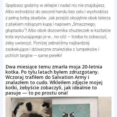
Spędzasz godziny w sklepie i nadal nic nie znajdujesz.
Albo wchodzisz do second handu bez celu i wychodzisz
z pełną torbą skarbów. Jak przejść obojętnie obok talerza
z ptakiem robiącym kupę i napisem „Smacznego,
głuptasku”? Albo obok dozownika chusteczek w kształcie
kota wyrzucającego je w… no cóż — trzeba to zobaczyć,
żeby uwierzyć. Poniżej zebraliśmy najbardziej
zaskakujące i dziwaczne znaleziska z lumpeksów i
pchlich targów — same perełki!
Dwa miesiące temu zmarła moja 20-letnia
kotka. Po tylu latach byłem zdruzgotany.
Wczoraj trafiłem do Salvation Army i
znalazłem to cudo. Wkleiłem zdjęcie mojej
kotki, żebyście zobaczyli, jak idealnie to
pasuje — to po prostu ona!