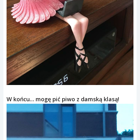
W końcu… mogę pić piwo z damską klasą!