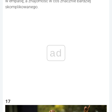
w empatię, a znajomość w coś znacznie bardziej
skomplikowanego.
ad
17