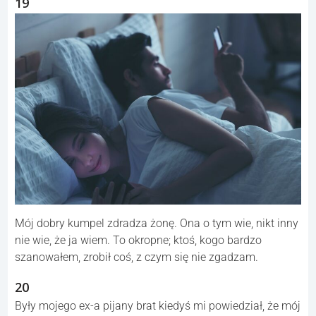
19
Mój dobry kumpel zdradza żonę. Ona o tym wie, nikt inny
nie wie, że ja wiem. To okropne; ktoś, kogo bardzo
szanowałem, zrobił coś, z czym się nie zgadzam.
20
Były mojego ex-a pijany brat kiedyś mi powiedział, że mój