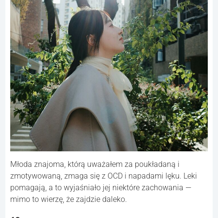
Młoda znajoma, którą uważałem za poukładaną i
zmotywowaną, zmaga się z OCD i napadami lęku. Leki
pomagają, a to wyjaśniało jej niektóre zachowania —
mimo to wierzę, że zajdzie daleko.