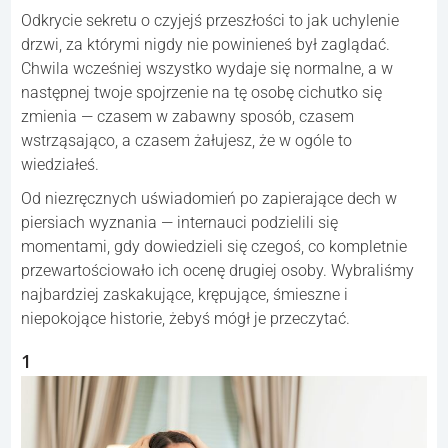
Odkrycie sekretu o czyjejś przeszłości to jak uchylenie
drzwi, za którymi nigdy nie powinieneś był zaglądać.
Chwila wcześniej wszystko wydaje się normalne, a w
następnej twoje spojrzenie na tę osobę cichutko się
zmienia — czasem w zabawny sposób, czasem
wstrząsająco, a czasem żałujesz, że w ogóle to
wiedziałeś.
Od niezręcznych uświadomień po zapierające dech w
piersiach wyznania — internauci podzielili się
momentami, gdy dowiedzieli się czegoś, co kompletnie
przewartościowało ich ocenę drugiej osoby. Wybraliśmy
najbardziej zaskakujące, krępujące, śmieszne i
niepokojące historie, żebyś mógł je przeczytać.
1