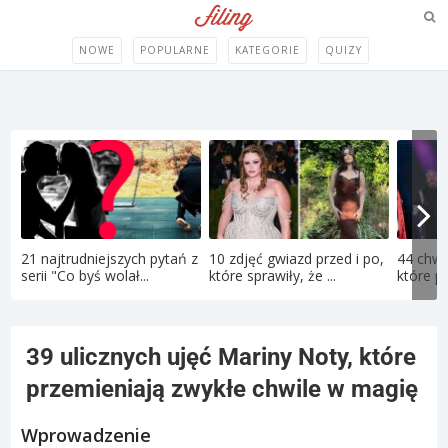
NOWE
POPULARNE
KATEGORIE
QUIZY
21 najtrudniejszych pytań z
10 zdjęć gwiazd przed i po,
44 chwi
serii "Co byś wolał...
które sprawiły, że ...
które p
39 ulicznych ujęć Mariny Noty, które
przemieniają zwykłe chwile w magię
Wprowadzenie