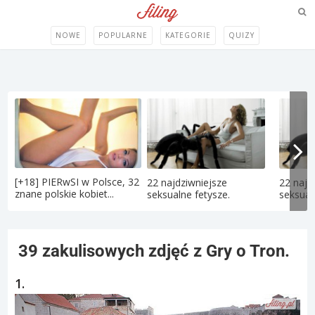
NOWE
POPULARNE
KATEGORIE
QUIZY
[+18] PIERwSI w Polsce, 32
22 najdziwniejsze
22 najd
znane polskie kobiet...
seksualne fetysze.
seksual
39 zakulisowych zdjęć z Gry o Tron.
1.