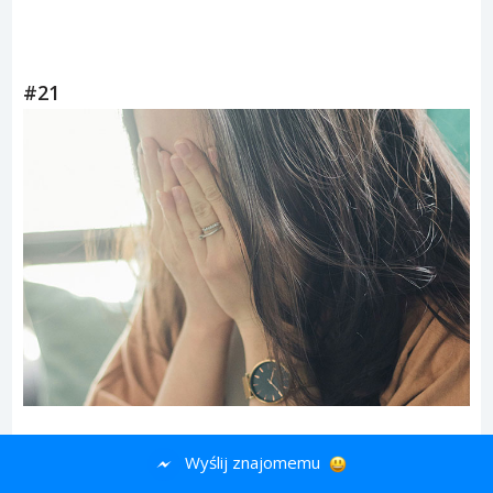
#21
Dwie chwile zmieniły wszystko: gdy ktoś bliski okłamał
Wyślij znajomemu
mnie w oczy i gdy terapeutka zasugerowała, że