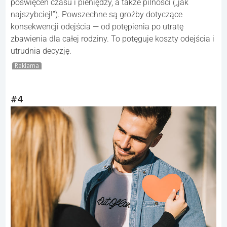
poświęceń czasu i pieniędzy, a także pilności („jak
najszybciej!”). Powszechne są groźby dotyczące
konsekwencji odejścia — od potępienia po utratę
zbawienia dla całej rodziny. To potęguje koszty odejścia i
utrudnia decyzję.
Reklama
#4