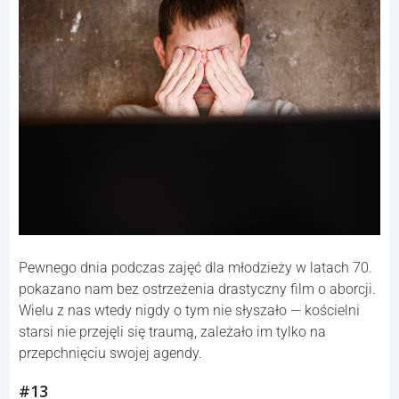
Pewnego dnia podczas zajęć dla młodzieży w latach 70.
pokazano nam bez ostrzeżenia drastyczny film o aborcji.
Wielu z nas wtedy nigdy o tym nie słyszało — kościelni
starsi nie przejęli się traumą, zależało im tylko na
przepchnięciu swojej agendy.
#13