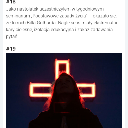
#18
Jako nastolatek uczestniczyłem w tygodniowym
seminarium „Podstawowe zasady życia” — okazało się,
że to ruch Billa Gotharda. Nagle sens miały ekstremalne
kary cielesne, izolacja edukacyjna i zakaz zadawania
pytań.
#19