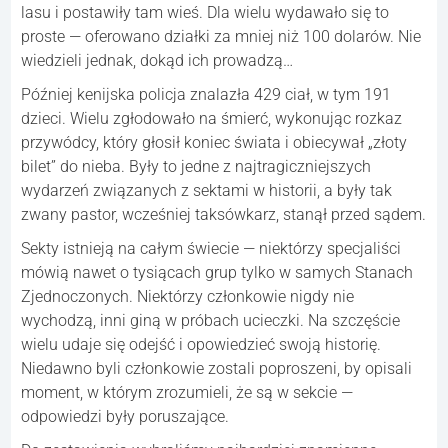
lasu i postawiły tam wieś. Dla wielu wydawało się to
proste — oferowano działki za mniej niż 100 dolarów. Nie
wiedzieli jednak, dokąd ich prowadzą…
Później kenijska policja znalazła 429 ciał, w tym 191
dzieci. Wielu zgłodowało na śmierć, wykonując rozkaz
przywódcy, który głosił koniec świata i obiecywał „złoty
bilet” do nieba. Były to jedne z najtragiczniejszych
wydarzeń związanych z sektami w historii, a były tak
zwany pastor, wcześniej taksówkarz, stanął przed sądem.
Sekty istnieją na całym świecie — niektórzy specjaliści
mówią nawet o tysiącach grup tylko w samych Stanach
Zjednoczonych. Niektórzy członkowie nigdy nie
wychodzą, inni giną w próbach ucieczki. Na szczęście
wielu udaje się odejść i opowiedzieć swoją historię.
Niedawno byli członkowie zostali poproszeni, by opisali
moment, w którym zrozumieli, że są w sekcie —
odpowiedzi były poruszające.