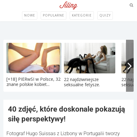
NOWE
POPULARNE
KATEGORIE
QUIZY
[+18] PIERwSI w Polsce, 32
22 najdziwniejsze
22 najd
znane polskie kobiet...
seksualne fetysze.
seksual
40 zdjęć, które doskonale pokazują
siłę perspektywy!
Fotograf Hugo Suissas z Lizbony w Portugalii tworzy