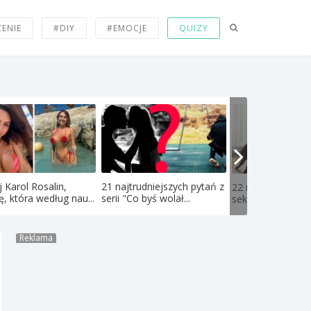
ZENIE
#DIY
#EMOCJE
QUIZY
 Karol Rosalin,
21 najtrudniejszych pytań z
22 najdziwniejsze
ę, która według nau...
serii "Co byś wolał...
seksualne fetysze
Reklama