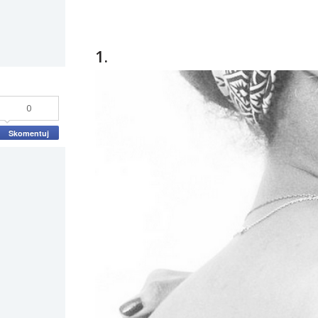
1.
0
Skomentuj