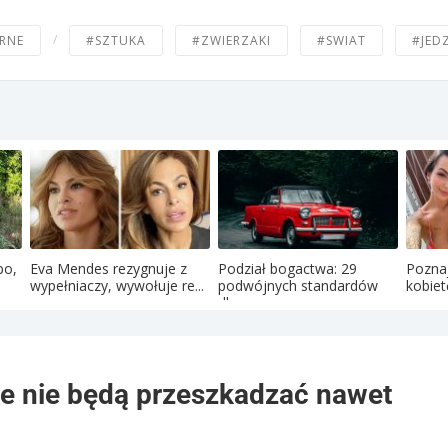
/
RNE
#SZTUKA
#ZWIERZAKI
#SWIAT
#JED
po,
Eva Mendes rezygnuje z
Podział bogactwa: 29
Poznaj
wypełniaczy, wywołuje re...
podwójnych standardów
kobiet
dla ...
óre nie będą przeszkadzać nawet