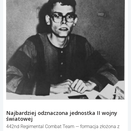
Najbardziej odznaczona jednostka II wojny
światowej
442nd Regimental Combat Team — formacja złożona z