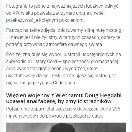
Fotografia to jedno z najważniejszych ludzkich odkryć —
od XIX wieku pozwala zatrzymać ulotne chwile i
przekazywać je kolejnym pokoleniom.
Patrząc na takie zdjęcia, odczuwamy silną nutę nostalgii
— nawet jeśli nie żyliśmy w tamtych czasach, obrazy te
potrafią przywołać atmosferę dawnego świata.
Poniżej znajduje się wybór ilustracji udostępnionych na
subreddicie History Cord — społeczności gromadzącej
archiwalne fotografie osób i wydarzeń, które
ukształtowały dzieje. Jeśli interesujesz się historią, te
ujęcia mogą przypaść Ci do gustu.
Więzień wojenny z Wietnamu: Doug Hegdahl
udawał analfabetę, by zmylić strażników
Potajemnie zapamiętał szczegóły dotyczące około 256
innych jeńców i po powrocie przekazał je dalej.