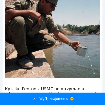
Kpt. Ike Fenton z USMC po otrzymaniu
informacji, że jego oddział niemal wyczerpał
zapasy amunicji — wojna koreańska, 1950
Wyślij znajomemu