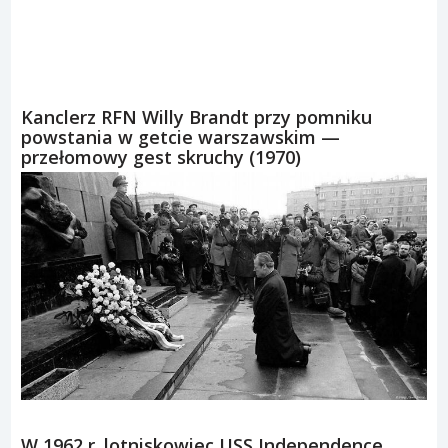
Kanclerz RFN Willy Brandt przy pomniku
powstania w getcie warszawskim —
przełomowy gest skruchy (1970)
W 1962 r. lotniskowiec USS Independence