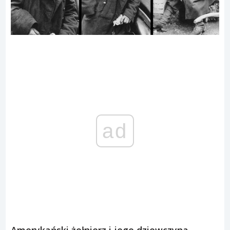
ad
Amerykański żołnierz i jego dziewczyna