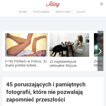
NOWE
POPULARNE
KATEGORIE
QUIZY
[+18] PIERwSI w Polsce, 32
Znani a
22 najdziwniejsze
znane polskie kobiet...
hitów la
seksualne fetysze.
45 poruszających i pamiętnych
fotografii, które nie pozwalają
zapomnieć przeszłości