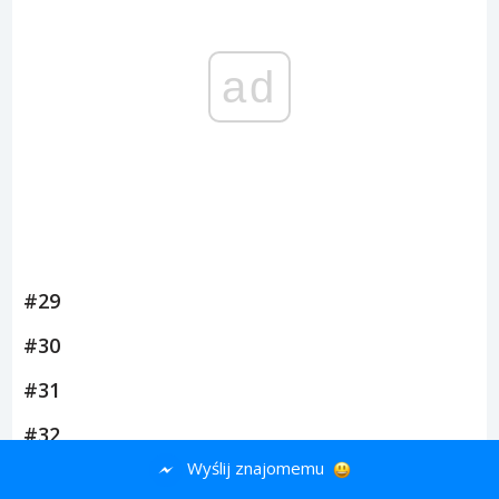
ad
#29
#30
#31
#32
Wyślij znajomemu