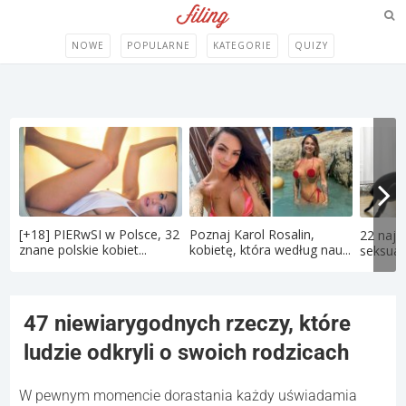
NOWE
POPULARNE
KATEGORIE
QUIZY
[+18] PIERwSI w Polsce, 32
Poznaj Karol Rosalin,
22 najd
znane polskie kobiet...
kobietę, która według nau...
seksual
47 niewiarygodnych rzeczy, które
ludzie odkryli o swoich rodzicach
W pewnym momencie dorastania każdy uświadamia