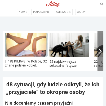
NOWE
POPULARNE
KATEGORIE
QUIZY
[+18] PIERwSI w Polsce, 32
22 najdziwniejsze
22 najd
znane polskie kobiet...
seksualne fetysze.
seksual
48 sytuacji, gdy ludzie odkryli, że ich
„przyjaciele” to okropne osoby
Nie doceniamy czasem przyjaźni