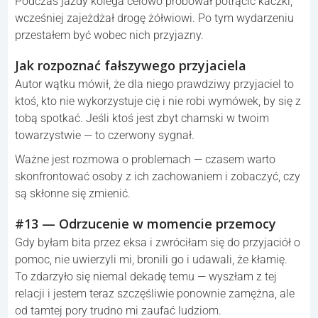
Podczas jazdy kolega celowo próbował potrącić kaczki,
wcześniej zajeżdżał drogę żółwiowi. Po tym wydarzeniu
przestałem być wobec nich przyjazny.
Jak rozpoznać fałszywego przyjaciela
Autor wątku mówił, że dla niego prawdziwy przyjaciel to
ktoś, kto nie wykorzystuje cię i nie robi wymówek, by się z
tobą spotkać. Jeśli ktoś jest zbyt chamski w twoim
towarzystwie — to czerwony sygnał.
Ważne jest rozmowa o problemach — czasem warto
skonfrontować osoby z ich zachowaniem i zobaczyć, czy
są skłonne się zmienić.
#13 — Odrzucenie w momencie przemocy
Gdy byłam bita przez eksa i zwróciłam się do przyjaciół o
pomoc, nie uwierzyli mi, bronili go i udawali, że kłamię.
To zdarzyło się niemal dekadę temu — wyszłam z tej
relacji i jestem teraz szczęśliwie ponownie zamężna, ale
od tamtej pory trudno mi zaufać ludziom.