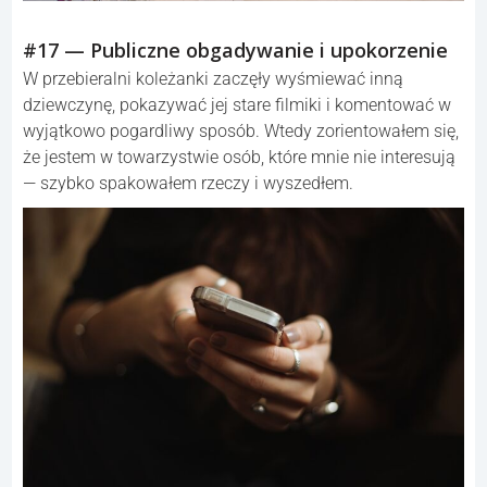
#17 — Publiczne obgadywanie i upokorzenie
W przebieralni koleżanki zaczęły wyśmiewać inną
dziewczynę, pokazywać jej stare filmiki i komentować w
wyjątkowo pogardliwy sposób. Wtedy zorientowałem się,
że jestem w towarzystwie osób, które mnie nie interesują
— szybko spakowałem rzeczy i wyszedłem.