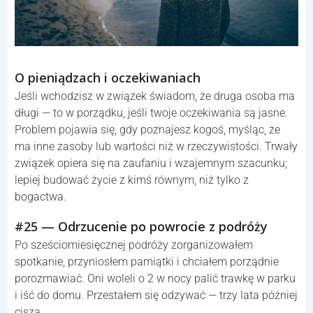
O pieniądzach i oczekiwaniach
Jeśli wchodzisz w związek świadom, że druga osoba ma
długi — to w porządku, jeśli twoje oczekiwania są jasne.
Problem pojawia się, gdy poznajesz kogoś, myśląc, że
ma inne zasoby lub wartości niż w rzeczywistości. Trwały
związek opiera się na zaufaniu i wzajemnym szacunku;
lepiej budować życie z kimś równym, niż tylko z
bogactwa.
#25 — Odrzucenie po powrocie z podróży
Po sześciomiesięcznej podróży zorganizowałem
spotkanie, przyniosłem pamiątki i chciałem porządnie
porozmawiać. Oni woleli o 2 w nocy palić trawkę w parku
i iść do domu. Przestałem się odzywać — trzy lata później
cisza.