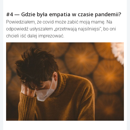
#4 — Gdzie była empatia w czasie pandemii?
Powiedziałem, że covid może zabić moją mamę. Na
odpowiedź usłyszałem „przetrwają najsilniejsi”, bo oni
chcieli iść dalej imprezować.