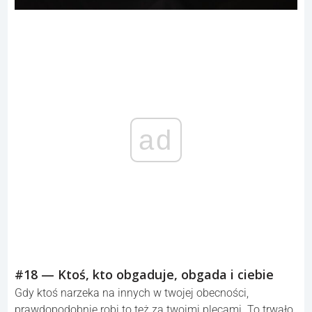
ad
#18 — Ktoś, kto obgaduje, obgada i ciebie
Gdy ktoś narzeka na innych w twojej obecności,
prawdopodobnie robi to też za twoimi plecami. To trwało