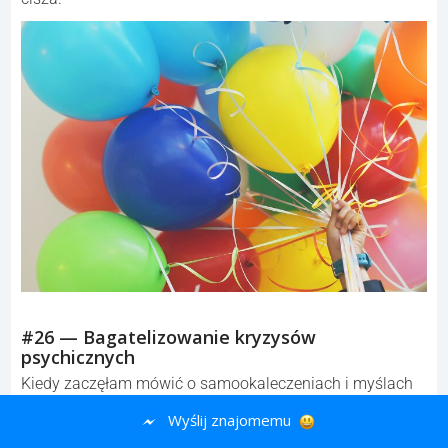
#26 — Bagatelizowanie kryzysów
psychicznych
Kiedy zaczęłam mówić o samookaleczeniach i myślach
samobójczych, jedna osoba powiedziała, że powinnam
Wyślij znajomemu
„postarać się być szczęśliwa dla nich” i że moje problemy