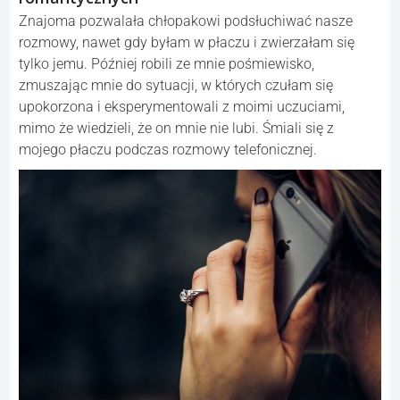
Znajoma pozwalała chłopakowi podsłuchiwać nasze
rozmowy, nawet gdy byłam w płaczu i zwierzałam się
tylko jemu. Później robili ze mnie pośmiewisko,
zmuszając mnie do sytuacji, w których czułam się
upokorzona i eksperymentowali z moimi uczuciami,
mimo że wiedzieli, że on mnie nie lubi. Śmiali się z
mojego płaczu podczas rozmowy telefonicznej.