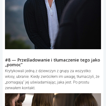
#8 — Prześladowanie i tłumaczenie tego jako
„pomoc”
Krytykowali jedną z dziewczyn z grupy za wszystko:
włosy, ubranie. Kiedy zwróciłem im uwagę, tłumaczyli, że
„pomagają” jej uświadamiając, jaka jest. Po prostu
zerwałem kontakt.