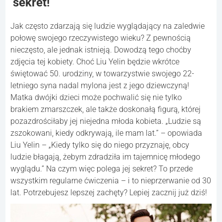
sekret!
Jak często zdarzają się ludzie wyglądający na zaledwie
połowę swojego rzeczywistego wieku? Z pewnością
nieczęsto, ale jednak istnieją. Dowodzą tego choćby
zdjęcia tej kobiety. Choć Liu Yelin będzie wkrótce
świętować 50. urodziny, w towarzystwie swojego 22-
letniego syna nadal mylona jest z jego dziewczyną!
Matka dwójki dzieci może pochwalić się nie tylko
brakiem zmarszczek, ale także doskonałą figurą, której
pozazdrościłaby jej niejedna młoda kobieta. „Ludzie są
zszokowani, kiedy odkrywają, ile mam lat.” – opowiada
Liu Yelin – „Kiedy tylko się do niego przyznaję, obcy
ludzie błagają, żebym zdradziła im tajemnicę młodego
wyglądu.” Na czym więc polega jej sekret? To przede
wszystkim regularne ćwiczenia – i to nieprzerwanie od 30
lat. Potrzebujesz lepszej zachęty? Lepiej zacznij już dziś!