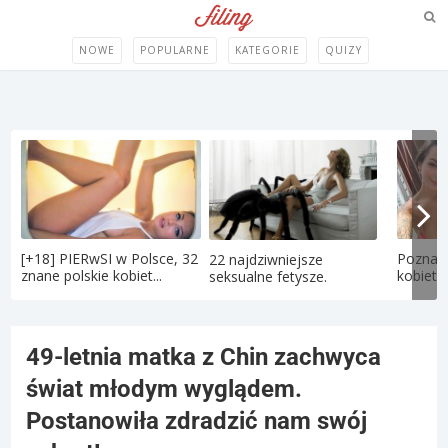
NOWE
POPULARNE
KATEGORIE
QUIZY
[+18] PIERwSI w Polsce, 32
Poznaj 
22 najdziwniejsze
znane polskie kobiet...
kobietę
seksualne fetysze.
49-letnia matka z Chin zachwyca
świat młodym wyglądem.
Postanowiła zdradzić nam swój