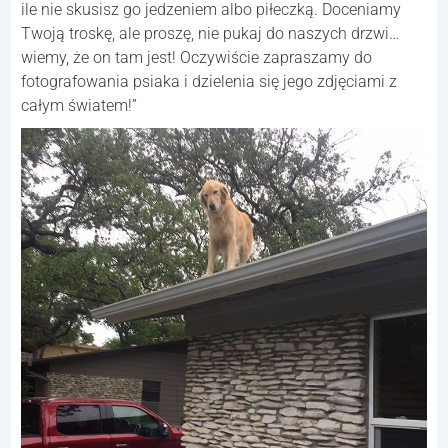
ile nie skusisz go jedzeniem albo piłeczką. Doceniamy
Twoją troskę, ale proszę, nie pukaj do naszych drzwi…
wiemy, że on tam jest! Oczywiście zapraszamy do
fotografowania psiaka i dzielenia się jego zdjęciami z
całym światem!”