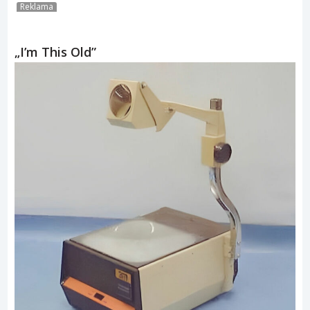
Reklama
„I’m This Old”