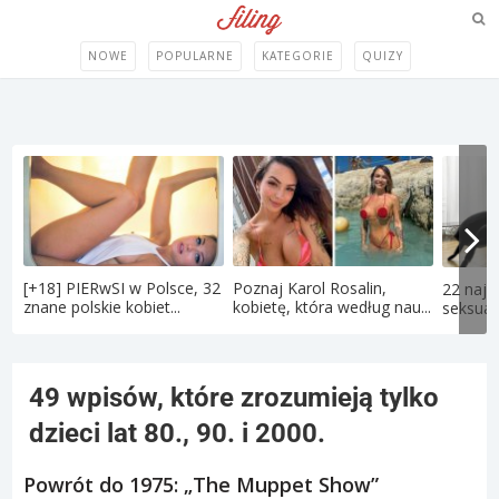
NOWE
POPULARNE
KATEGORIE
QUIZY
[+18] PIERwSI w Polsce, 32
Poznaj Karol Rosalin,
22 najd
znane polskie kobiet...
kobietę, która według nau...
seksual
49 wpisów, które zrozumieją tylko
dzieci lat 80., 90. i 2000.
Powrót do 1975: „The Muppet Show”