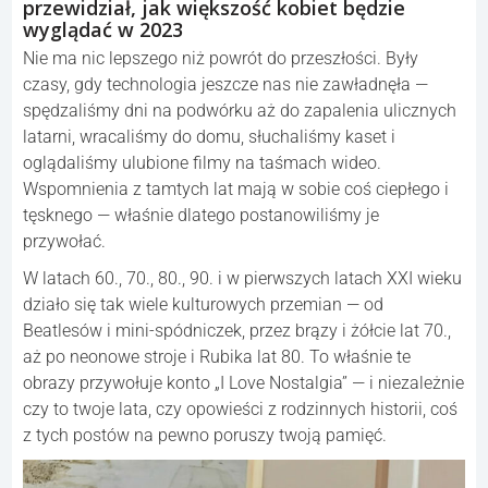
przewidział, jak większość kobiet będzie
wyglądać w 2023
Nie ma nic lepszego niż powrót do przeszłości. Były
czasy, gdy technologia jeszcze nas nie zawładnęła —
spędzaliśmy dni na podwórku aż do zapalenia ulicznych
latarni, wracaliśmy do domu, słuchaliśmy kaset i
oglądaliśmy ulubione filmy na taśmach wideo.
Wspomnienia z tamtych lat mają w sobie coś ciepłego i
tęsknego — właśnie dlatego postanowiliśmy je
przywołać.
W latach 60., 70., 80., 90. i w pierwszych latach XXI wieku
działo się tak wiele kulturowych przemian — od
Beatlesów i mini-spódniczek, przez brązy i żółcie lat 70.,
aż po neonowe stroje i Rubika lat 80. To właśnie te
obrazy przywołuje konto „I Love Nostalgia” — i niezależnie
czy to twoje lata, czy opowieści z rodzinnych historii, coś
z tych postów na pewno poruszy twoją pamięć.