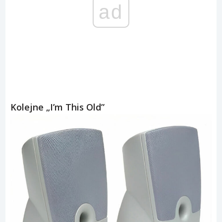
ad
Kolejne „I’m This Old”