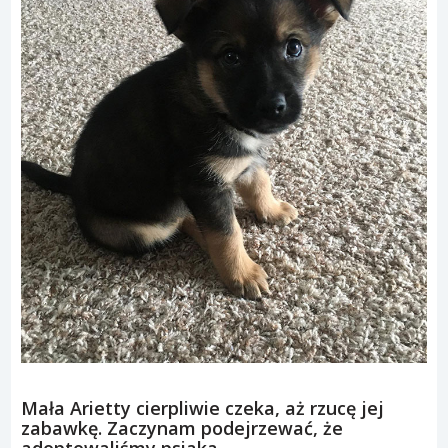
Mała Arietty cierpliwie czeka, aż rzucę jej
zabawkę. Zaczynam podejrzewać, że