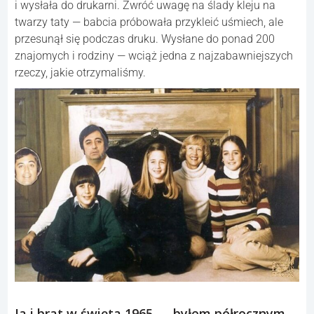
i wysłała do drukarni. Zwróć uwagę na ślady kleju na
twarzy taty — babcia próbowała przykleić uśmiech, ale
przesunął się podczas druku. Wysłane do ponad 200
znajomych i rodziny — wciąż jedna z najzabawniejszych
rzeczy, jakie otrzymaliśmy.
Ja i brat w święta 1965 — byłem półrocznym