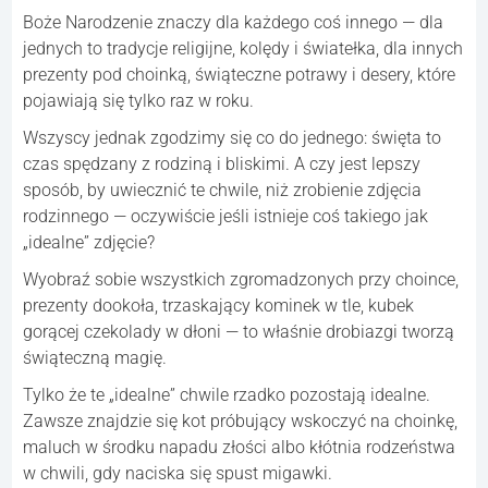
Boże Narodzenie znaczy dla każdego coś innego — dla
jednych to tradycje religijne, kolędy i światełka, dla innych
prezenty pod choinką, świąteczne potrawy i desery, które
pojawiają się tylko raz w roku.
Wszyscy jednak zgodzimy się co do jednego: święta to
czas spędzany z rodziną i bliskimi. A czy jest lepszy
sposób, by uwiecznić te chwile, niż zrobienie zdjęcia
rodzinnego — oczywiście jeśli istnieje coś takiego jak
„idealne” zdjęcie?
Wyobraź sobie wszystkich zgromadzonych przy choince,
prezenty dookoła, trzaskający kominek w tle, kubek
gorącej czekolady w dłoni — to właśnie drobiazgi tworzą
świąteczną magię.
Tylko że te „idealne” chwile rzadko pozostają idealne.
Zawsze znajdzie się kot próbujący wskoczyć na choinkę,
maluch w środku napadu złości albo kłótnia rodzeństwa
w chwili, gdy naciska się spust migawki.