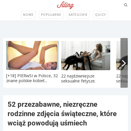
NOWE
POPULARNE
KATEGORIE
QUIZY
[+18] PIERwSI w Polsce, 32
22 najdziwniejsze
22 najd
znane polskie kobiet...
seksualne fetysze.
seksual
52 przezabawne, niezręczne
rodzinne zdjęcia świąteczne, które
wciąż powodują uśmiech