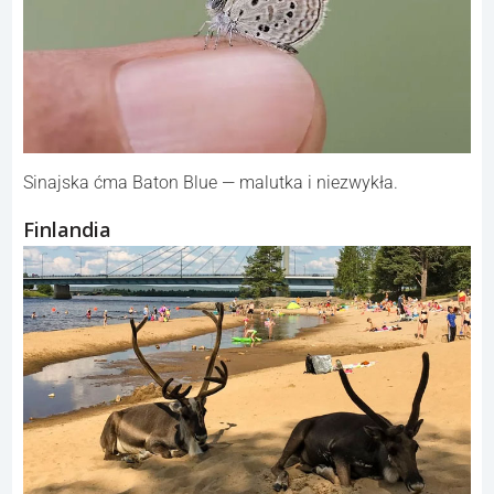
Sinajska ćma Baton Blue — malutka i niezwykła.
Finlandia