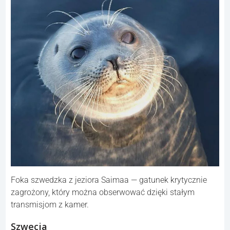
Foka szwedzka z jeziora Saimaa — gatunek krytycznie
zagrożony, który można obserwować dzięki stałym
transmisjom z kamer.
Szwecja