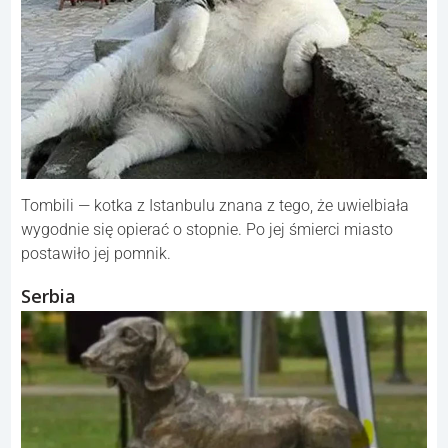
Tombili — kotka z Istanbulu znana z tego, że uwielbiała
wygodnie się opierać o stopnie. Po jej śmierci miasto
postawiło jej pomnik.
Serbia