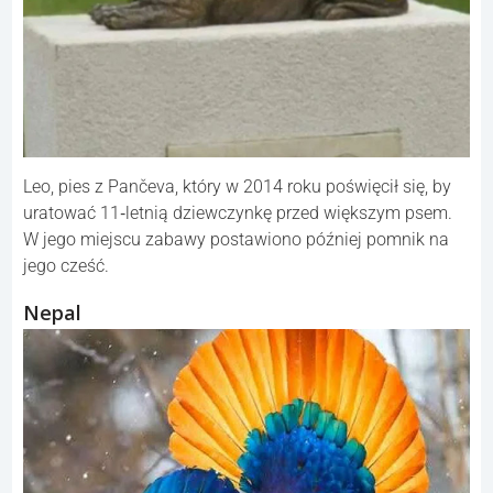
Leo, pies z Pančeva, który w 2014 roku poświęcił się, by
uratować 11‑letnią dziewczynkę przed większym psem.
W jego miejscu zabawy postawiono później pomnik na
jego cześć.
Nepal