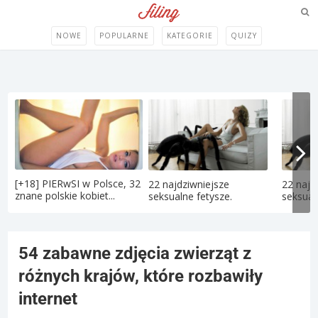
NOWE
POPULARNE
KATEGORIE
QUIZY
[+18] PIERwSI w Polsce, 32
22 najdziwniejsze
22 najd
znane polskie kobiet...
seksualne fetysze.
seksual
54 zabawne zdjęcia zwierząt z
różnych krajów, które rozbawiły
internet