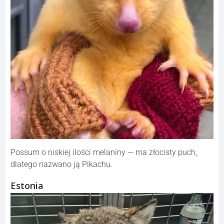
Possum o niskiej ilości melaniny — ma złocisty puch,
dlatego nazwano ją Pikachu.
Estonia